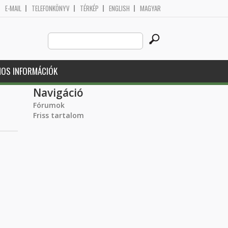
E-MAIL
TELEFONKÖNYV
TÉRKÉP
ENGLISH
MAGYAR
Search
Keresés űrlap
this
site
NOS INFORMÁCIÓK
Navigáció
Fórumok
Friss tartalom