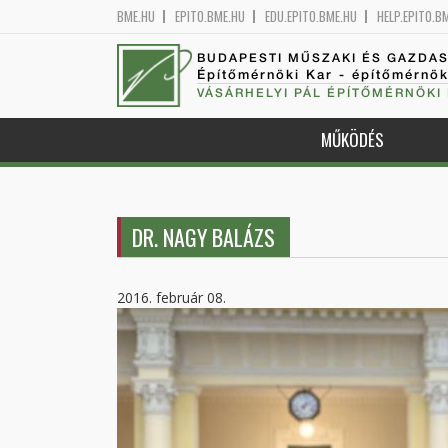
BME.HU
EPITO.BME.HU
EDU.EPITO.BME.HU
HELP.EPITO.B
BUDAPESTI MŰSZAKI ÉS GAZDA
Építőmérnöki Kar - építőmérnö
VÁSÁRHELYI PÁL ÉPÍTŐMÉRNÖKI
MŰKÖDÉS
DR. NAGY BALÁZS
2016. február 08.