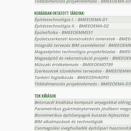
Többdimenziós projektelemzés - BMEEOEMA-D3
KORÁBBAN OKTATOTT TÁRGYAK:
Építéstechnológia I. - BMEEOEMA-D1
Építéstechnológia II. - BMEEOEMA-D2
Épületfizika - BMEEOEMMS51
Épületszerkezeti konstruktőri ismeretek - BM
Integráló tervezés BIM szemlélettel - BMEEOE
Magasépítési technológia projektfeladat - BM
Magasépítő és rekonstrukció projekt - BMEEO
Műszaki értékelemzés - BMEEOEMDT89
Szerkezetek tűzvédelmi tervezése - BMEEOEM
Tanköri foglalkozás - BMEEODHAOFO
Többdimenziós projektelemzés - BMEEOEMA-D3
TDK KIÍRÁSOK
Betonacél kiváltása kompozit anyagokkal előreg
Parametrikus gyártmánytervezés jövőbeni mego
Biomimetikus építőanyagok kutatás-fejlesztése
BIM alkalmazások és technológiák
Csomagolási üveghulladék építőipari hasznosítá