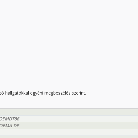
zó hallgatókkal egyéni megbeszélés szerint.
EEOEMDT86
EEOEMA-DP