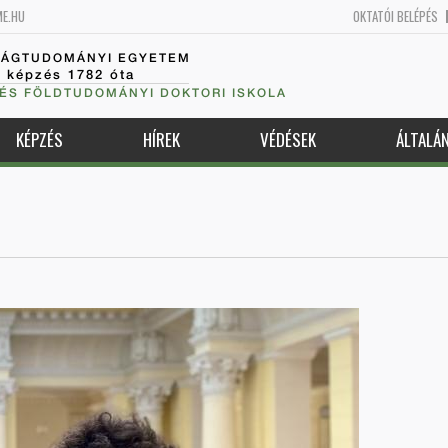
ME.HU
OKTATÓI BELÉPÉS
SÁGTUDOMÁNYI EGYETEM
k képzés 1782 óta
 ÉS FÖLDTUDOMÁNYI DOKTORI ISKOLA
KÉPZÉS
HÍREK
VÉDÉSEK
ÁLTALÁ