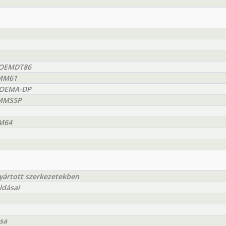
EEOEMDT86
MMM61
EEOEMA-DP
EMMS5P
MM64
yártott szerkezetekben
ldásai
sa