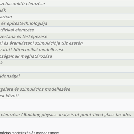
szehasonlító elemzése
iák
parban
és építéstechnológiája
tfizikai elemzése
zertana és térképezése
i és áramlástani szimulációja tűz esetén
gatott hőtechnikai modellezése
onságainak meghatározása
ek
ajdonságai
sgálata és szimulációs modellezése
ek között
emzése / Building physics analysis of point-fixed glass facades
nformációs modellezés és menedzsment