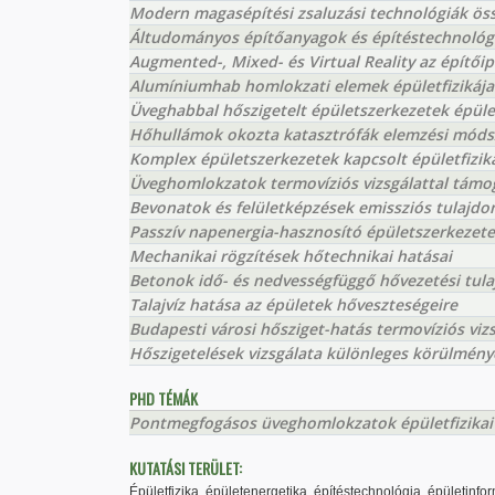
Modern magasépítési zsaluzási technológiák ös
Áltudományos építőanyagok és építéstechnológ
Augmented-, Mixed- és Virtual Reality az építői
Alumíniumhab homlokzati elemek épületfizikája 
Üveghabbal hőszigetelt épületszerkezetek épüle
Hőhullámok okozta katasztrófák elemzési móds
Komplex épületszerkezetek kapcsolt épületfizika
Üveghomlokzatok termovíziós vizsgálattal támo
Bevonatok és felületképzések emissziós tulajd
Passzív napenergia-hasznosító épületszerkezet
Mechanikai rögzítések hőtechnikai hatásai
Betonok idő- és nedvességfüggő hővezetési tul
Talajvíz hatása az épületek hőveszteségeire
Budapesti városi hősziget-hatás termovíziós viz
Hőszigetelések vizsgálata különleges körülmény
PHD TÉMÁK
Pontmegfogásos üveghomlokzatok épületfizikai el
KUTATÁSI TERÜLET:
Épületfizika, épületenergetika, építéstechnológia, épületi