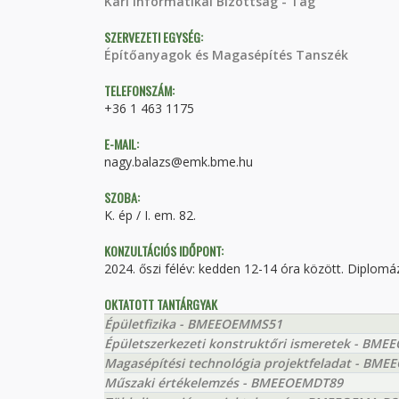
Kari Informatikai Bizottság - Tag
SZERVEZETI EGYSÉG:
Építőanyagok és Magasépítés Tanszék
TELEFONSZÁM:
+36 1 463 1175
E-MAIL:
nagy.balazs@emk.bme.hu
SZOBA:
K. ép / I. em. 82.
KONZULTÁCIÓS IDŐPONT:
2024. őszi félév: kedden 12-14 óra között. Diplomá
OKTATOTT TANTÁRGYAK
Épületfizika - BMEEOEMMS51
Épületszerkezeti konstruktőri ismeretek - BM
Magasépítési technológia projektfeladat - BM
Műszaki értékelemzés - BMEEOEMDT89