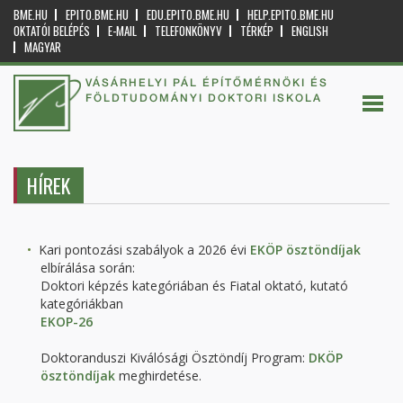
BME.HU
EPITO.BME.HU
EDU.EPITO.BME.HU
HELP.EPITO.BME.HU
OKTATÓI BELÉPÉS
E-MAIL
TELEFONKÖNYV
TÉRKÉP
ENGLISH
MAGYAR
VÁSÁRHELYI PÁL ÉPÍTŐMÉRNÖKI ÉS
FÖLDTUDOMÁNYI DOKTORI ISKOLA
HÍREK
Kari pontozási szabályok a 2026 évi
EKÖP ösztöndíjak
elbírálása során:
Doktori képzés kategóriában és Fiatal oktató, kutató
kategóriákban
EKOP-26
Doktoranduszi Kiválósági Ösztöndíj Program:
DKÖP
ösztöndíjak
meghirdetése.