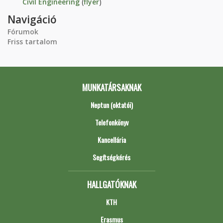
Civil Engineering
(
flyer
)
Navigáció
Fórumok
Friss tartalom
MUNKATÁRSAKNAK
Neptun (oktatói)
Telefonkönyv
Kancellária
Segítségkérés
HALLGATÓKNAK
KTH
Erasmus