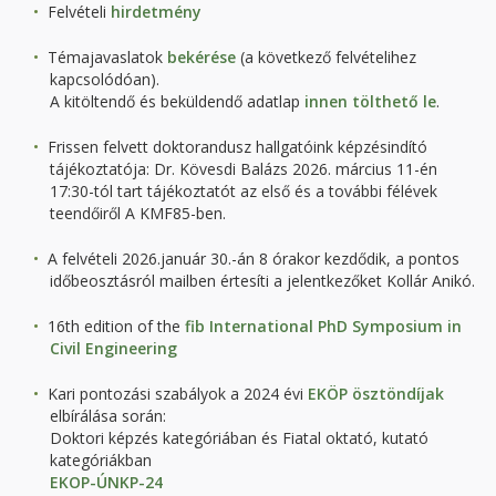
Felvételi
hirdetmény
Témajavaslatok
bekérése
(a következő felvételihez
kapcsolódóan).
A kitöltendő és beküldendő adatlap
innen tölthető le
.
Frissen felvett doktorandusz hallgatóink képzésindító
tájékoztatója: Dr. Kövesdi Balázs 2026. március 11-én
17:30-tól tart tájékoztatót az első és a további félévek
teendőiről A KMF85-ben.
A felvételi 2026.január 30.-án 8 órakor kezdődik, a pontos
időbeosztásról mailben értesíti a jelentkezőket Kollár Anikó.
16th edition of the
fib International PhD Symposium in
Civil Engineering
Kari pontozási szabályok a 2024 évi
EKÖP ösztöndíjak
elbírálása során:
Doktori képzés kategóriában és Fiatal oktató, kutató
kategóriákban
EKOP-ÚNKP-24