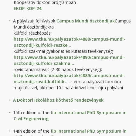
Kooperatív doktori programban
EKÖP-KDP-24
.
A pályázati felhívások
Campus Mundi ösztöndíjak
Campus
Mundi ösztöndíjakra:
külföldi részképzés:
http://www.tka.hu/palyazatok/4888/campus-mundi-
osztondij-kulfoldi-reszke...
külföldi szakmai gyakorlat és kutatási tevékenység:
http://www.tka.hu/palyazatok/4890/campus-mundi-
osztondij-kulfoldi-szakma...
rövid tanulmányút (2-30 napos tevékenység):
http://www.tka.hu/palyazatok/4889/campus-mundi-
osztondij-rovid-kulfoldi-...
- erre a pályázati formára
majd ősszel, október 10-i határidővel lehet újra pályázni
A Doktori Iskolához köthető rendezvények
15th edition of the
fib International PhD Symposium in
Civil Engineering
14th edition of the
fib International PhD Symposium in