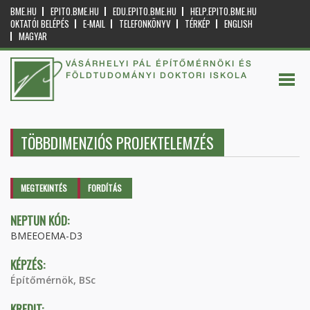
BME.HU
EPITO.BME.HU
EDU.EPITO.BME.HU
HELP.EPITO.BME.HU
OKTATÓI BELÉPÉS
E-MAIL
TELEFONKÖNYV
TÉRKÉP
ENGLISH
MAGYAR
VÁSÁRHELYI PÁL ÉPÍTŐMÉRNÖKI ÉS
FÖLDTUDOMÁNYI DOKTORI ISKOLA
TÖBBDIMENZIÓS PROJEKTELEMZÉS
Elsődleges fülek
MEGTEKINTÉS
(AKTÍV
FORDÍTÁS
FÜL)
NEPTUN KÓD:
BMEEOEMA-D3
KÉPZÉS:
Építőmérnök, BSc
KREDIT: