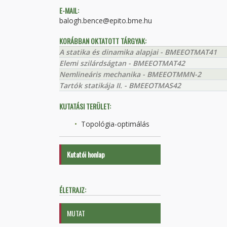
E-MAIL:
balogh.bence@epito.bme.hu
KORÁBBAN OKTATOTT TÁRGYAK:
A statika és dinamika alapjai - BMEEOTMAT41
Elemi szilárdságtan - BMEEOTMAT42
Nemlineáris mechanika - BMEEOTMMN-2
Tartók statikája II. - BMEEOTMAS42
KUTATÁSI TERÜLET:
Topológia-optimálás
Kutatói honlap
ÉLETRAJZ:
MUTAT