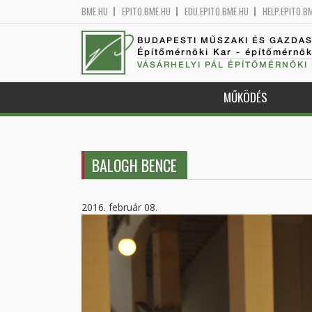
BME.HU
EPITO.BME.HU
EDU.EPITO.BME.HU
HELP.EPITO.B
BUDAPESTI MŰSZAKI ÉS GAZDA
Építőmérnöki Kar - építőmérnö
VÁSÁRHELYI PÁL ÉPÍTŐMÉRNÖKI
MŰKÖDÉS
BALOGH BENCE
2016. február 08.