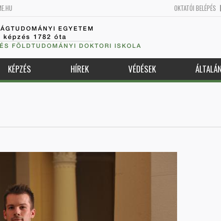
ME.HU
OKTATÓI BELÉPÉS
SÁGTUDOMÁNYI EGYETEM
k képzés 1782 óta
 ÉS FÖLDTUDOMÁNYI DOKTORI ISKOLA
KÉPZÉS
HÍREK
VÉDÉSEK
ÁLTALÁ