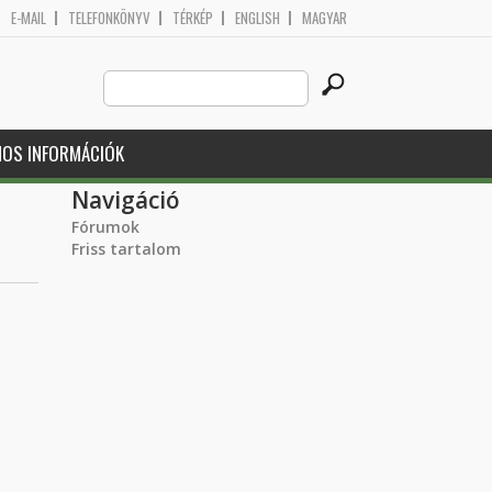
E-MAIL
TELEFONKÖNYV
TÉRKÉP
ENGLISH
MAGYAR
Search
Keresés űrlap
this
site
NOS INFORMÁCIÓK
Navigáció
Fórumok
Friss tartalom