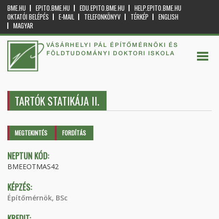
BME.HU
EPITO.BME.HU
EDU.EPITO.BME.HU
HELP.EPITO.BME.HU
OKTATÓI BELÉPÉS
E-MAIL
TELEFONKÖNYV
TÉRKÉP
ENGLISH
MAGYAR
VÁSÁRHELYI PÁL ÉPÍTŐMÉRNÖKI ÉS
FÖLDTUDOMÁNYI DOKTORI ISKOLA
TARTÓK STATIKÁJA II.
Elsődleges fülek
MEGTEKINTÉS
(AKTÍV
FORDÍTÁS
FÜL)
NEPTUN KÓD:
BMEEOTMAS42
KÉPZÉS:
Építőmérnök, BSc
KREDIT: