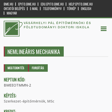
BME.HU
EPITO.BME.HU
EDU.EPITO.BME.HU
HELP.EPITO.BME.HU
OKTATÓI BELÉPÉS
E-MAIL
TELEFONKÖNYV
TÉRKÉP
ENGLISH
MAGYAR
VÁSÁRHELYI PÁL ÉPÍTŐMÉRNÖKI ÉS
FÖLDTUDOMÁNYI DOKTORI ISKOLA
NEMLINEÁRIS MECHANIKA
Elsődleges fülek
MEGTEKINTÉS
(AKTÍV
FORDÍTÁS
FÜL)
NEPTUN KÓD:
BMEEOTMMN-2
KÉPZÉS:
Szerkezet-építőmérnök, MSc
KREDIT: