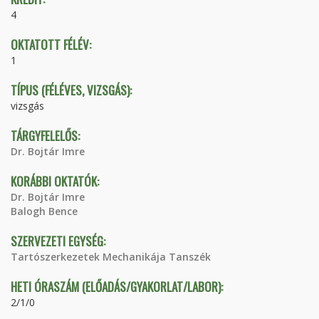
4
OKTATOTT FÉLÉV:
1
TÍPUS (FÉLÉVES, VIZSGÁS):
vizsgás
TÁRGYFELELŐS:
Dr. Bojtár Imre
KORÁBBI OKTATÓK:
Dr. Bojtár Imre
Balogh Bence
SZERVEZETI EGYSÉG:
Tartószerkezetek Mechanikája Tanszék
HETI ÓRASZÁM (ELŐADÁS/GYAKORLAT/LABOR):
2/1/0