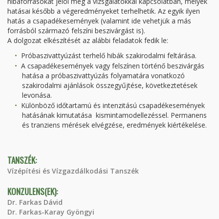
hibaforrásokat jelöl meg a vizsgálatokkal kapcsolatban, melyek
hatásai később a végeredményeket terhelhetik. Az egyik ilyen
hatás a csapadékesemények (valamint ide vehetjük a más
forrásból származó felszíni beszivárgást is).
A dolgozat elkészítését az alábbi feladatok fedik le:
Próbaszivattyúzást terhelő hibák szakirodalmi feltárása.
A csapadékesemények vagy felszínen történő beszivárgás
hatása a próbaszivattyúzás folyamatára vonatkozó
szakirodalmi ajánlások összegyűjtése, következtetések
levonása.
Különböző időtartamú és intenzitású csapadékesemények
hatásának kimutatása kismintamodellezéssel. Permanens
és tranziens mérések elvégzése, eredmények kiértékelése.
TANSZÉK:
Vízépítési és Vízgazdálkodási Tanszék
KONZULENS(EK):
Dr. Farkas Dávid
Dr. Farkas-Karay Gyöngyi