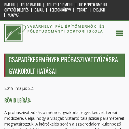
BME.HU
EPITO.BME.HU
EDU.EPITO.BME.HU
HELP.EPITO.BME.HU
OKTATÓI BELÉPÉS
E-MAIL
TELEFONKÖNYV
TÉRKÉP
ENGLISH
MAGYAR
VÁSÁRHELYI PÁL ÉPÍTŐMÉRNÖKI ÉS
FÖLDTUDOMÁNYI DOKTORI ISKOLA
CSAPADÉKESEMÉNYEK PRÓBASZIVATTYÚZÁSRA
GYAKOROLT HATÁSAI
2019. május 22.
RÖVID LEÍRÁS:
A próbaszivattyúzás a mérnöki gyakorlat egyik kedvelt terepi
módszere. Célja, hogy a vizsgált víztartó talajfizikai paramétereit
meghatározzuk. A kiértékelés során a szakirodalom különböző