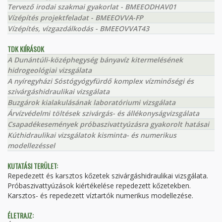
Tervező irodai szakmai gyakorlat - BMEEODHAV01
Vízépítés projektfeladat - BMEEOVVA-FP
Vízépítés, vízgazdálkodás - BMEEOVVAT43
TDK KIÍRÁSOK
A Dunántúli-középhegység bányavíz kitermelésének
hidrogeológiai vizsgálata
A nyíregyházi Sóstógyógyfürdő komplex vízminőségi és
szivárgáshidraulikai vizsgálata
Buzgárok kialakulásának laboratóriumi vizsgálata
Árvízvédelmi töltések szivárgás- és állékonyságvizsgálata
Csapadékesemények próbaszivattyúzásra gyakorolt hatásai
Kúthidraulikai vizsgálatok kisminta- és numerikus
modellezéssel
KUTATÁSI TERÜLET:
Repedezett és karsztos kőzetek szivárgáshidraulikai vizsgálata.
Próbaszivattyúzások kiértékelése repedezett kőzetekben.
Karsztos- és repedezett víztartók numerikus modellezése.
ÉLETRAJZ: