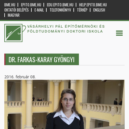
BME.HU
EPITO.BME.HU
EDU.EPITO.BME.HU
HELP.EPITO.BME.HU
OKTATÓI BELÉPÉS
E-MAIL
TELEFONKÖNYV
TÉRKÉP
ENGLISH
MAGYAR
VÁSÁRHELYI PÁL ÉPÍTŐMÉRNÖKI ÉS
FÖLDTUDOMÁNYI DOKTORI ISKOLA
DR. FARKAS-KARAY GYÖNGYI
2016. február 08.