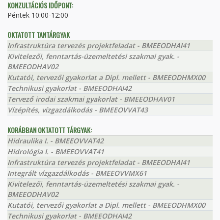
KONZULTÁCIÓS IDŐPONT:
Péntek 10:00-12:00
OKTATOTT TANTÁRGYAK
Infrastruktúra tervezés projektfeladat - BMEEODHAI41
Kivitelezői, fenntartás-üzemeltetési szakmai gyak. -
BMEEODHAV02
Kutatói, tervezői gyakorlat a Dipl. mellett - BMEEODHMX00
Technikusi gyakorlat - BMEEODHAI42
Tervező irodai szakmai gyakorlat - BMEEODHAV01
Vízépítés, vízgazdálkodás - BMEEOVVAT43
KORÁBBAN OKTATOTT TÁRGYAK:
Hidraulika I. - BMEEOVVAT42
Hidrológia I. - BMEEOVVAT41
Infrastruktúra tervezés projektfeladat - BMEEODHAI41
Integrált vízgazdálkodás - BMEEOVVMX61
Kivitelezői, fenntartás-üzemeltetési szakmai gyak. -
BMEEODHAV02
Kutatói, tervezői gyakorlat a Dipl. mellett - BMEEODHMX00
Technikusi gyakorlat - BMEEODHAI42