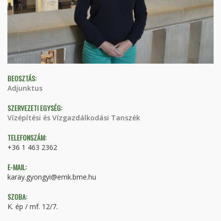
BEOSZTÁS:
Adjunktus
SZERVEZETI EGYSÉG:
Vízépítési és Vízgazdálkodási Tanszék
TELEFONSZÁM:
+36 1 463 2362
E-MAIL:
karay.gyongyi@emk.bme.hu
SZOBA:
K. ép / mf. 12/7.