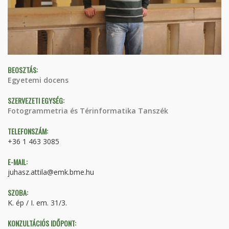
BEOSZTÁS:
Egyetemi docens
SZERVEZETI EGYSÉG:
Fotogrammetria és Térinformatika Tanszék
TELEFONSZÁM:
+36 1 463 3085
E-MAIL:
juhasz.attila@emk.bme.hu
SZOBA:
K. ép / I. em. 31/3.
KONZULTÁCIÓS IDŐPONT: