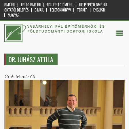
BME.HU
EPITO.BME.HU
EDU.EPITO.BME.HU
HELP.EPITO.BME.HU
OKTATÓI BELÉPÉS
E-MAIL
TELEFONKÖNYV
TÉRKÉP
ENGLISH
MAGYAR
VÁSÁRHELYI PÁL ÉPÍTŐMÉRNÖKI ÉS
FÖLDTUDOMÁNYI DOKTORI ISKOLA
DR. JUHÁSZ ATTILA
2016. február 08.