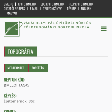
BME.HU
EPITO.BME.HU
EDU.EPITO.BME.HU
HELP.EPITO.BME.HU
OKTATÓI BELÉPÉS
E-MAIL
TELEFONKÖNYV
TÉRKÉP
ENGLISH
MAGYAR
VÁSÁRHELYI PÁL ÉPÍTŐMÉRNÖKI ÉS
FÖLDTUDOMÁNYI DOKTORI ISKOLA
TOPOGRÁFIA
Elsődleges fülek
MEGTEKINTÉS
(AKTÍV
FORDÍTÁS
FÜL)
NEPTUN KÓD:
BMEEOFTAG45
KÉPZÉS:
Építőmérnök, BSc
KREDIT: