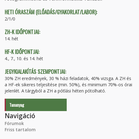
HETI ÓRASZÁM (ELŐADÁS/GYAKORLAT/LABOR):
2/1/0
ZH-K IDŐPONTJAI:
14. hét
HF-K IDŐPONTJAI:
4., 7., 10. és 14. hét
JEGYKIALAKÍTÁS SZEMPONTJAI:
30% ZH eredmények, 30 % házi feladatok, 40% vizsga. A ZH és
a HF-ek sikeres teljesítése (min. 50%), és minimum 70%-os órai
jelenlét. A tárgyból a ZH a pótlási héten pótolható.
Tananyag
Navigáció
Fórumok
Friss tartalom