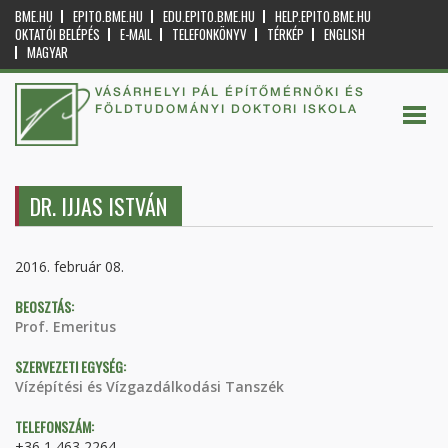
BME.HU
EPITO.BME.HU
EDU.EPITO.BME.HU
HELP.EPITO.BME.HU
OKTATÓI BELÉPÉS
E-MAIL
TELEFONKÖNYV
TÉRKÉP
ENGLISH
MAGYAR
VÁSÁRHELYI PÁL ÉPÍTŐMÉRNÖKI ÉS
FÖLDTUDOMÁNYI DOKTORI ISKOLA
DR. IJJAS ISTVÁN
2016. február 08.
BEOSZTÁS:
Prof. Emeritus
SZERVEZETI EGYSÉG:
Vízépítési és Vízgazdálkodási Tanszék
TELEFONSZÁM:
+36 1 463 2264