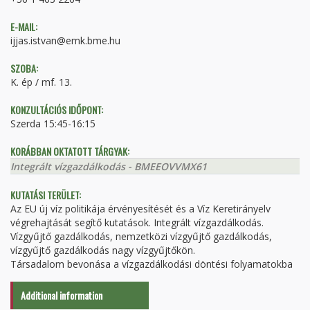
E-MAIL:
ijjas.istvan@emk.bme.hu
SZOBA:
K. ép / mf. 13.
KONZULTÁCIÓS IDŐPONT:
Szerda 15:45-16:15
KORÁBBAN OKTATOTT TÁRGYAK:
Integrált vízgazdálkodás - BMEEOVVMX61
KUTATÁSI TERÜLET:
Az EU új víz politikája érvényesítését és a Víz Keretirányelv
végrehajtását segítő kutatások. Integrált vízgazdálkodás.
Vízgyűjtő gazdálkodás, nemzetközi vízgyűjtő gazdálkodás,
vízgyűjtő gazdálkodás nagy vízgyűjtőkön.
Társadalom bevonása a vízgazdálkodási döntési folyamatokba
Additional information