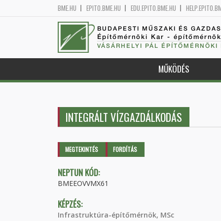
BME.HU
EPITO.BME.HU
EDU.EPITO.BME.HU
HELP.EPITO.B
BUDAPESTI MŰSZAKI ÉS GAZDA
Építőmérnöki Kar - építőmérnö
VÁSÁRHELYI PÁL ÉPÍTŐMÉRNÖKI
MŰKÖDÉS
INTEGRÁLT VÍZGAZDÁLKODÁS
Elsődleges fülek
MEGTEKINTÉS
(AKTÍV
FORDÍTÁS
FÜL)
NEPTUN KÓD:
BMEEOVVMX61
KÉPZÉS:
Infrastruktúra-építőmérnök, MSc