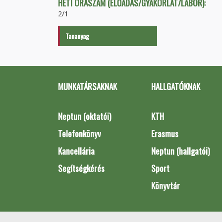
HETI ÓRASZÁM (ELŐADÁS/GYAKORLAT/LABOR):
2/1
Tananyag
MUNKATÁRSAKNAK
HALLGATÓKNAK
Neptun (oktatói)
KTH
Telefonkönyv
Erasmus
Kancellária
Neptun (hallgatói)
Segítségkérés
Sport
Könyvtár