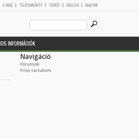
E-MAIL
TELEFONKÖNYV
TÉRKÉP
ENGLISH
MAGYAR
Search
Keresés űrlap
this
site
NOS INFORMÁCIÓK
Navigáció
Fórumok
Friss tartalom