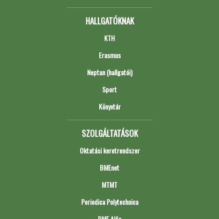
HALLGATÓKNAK
KTH
Erasmus
Neptun (hallgatói)
Sport
Könyvtár
SZOLGÁLTATÁSOK
Oktatási keretrendszer
BMEnet
MTMT
Periodica Polytechnica
BME Alfa