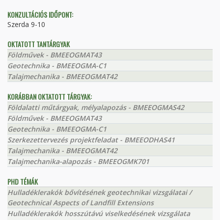
KONZULTÁCIÓS IDŐPONT:
Szerda 9-10
OKTATOTT TANTÁRGYAK
Földművek - BMEEOGMAT43
Geotechnika - BMEEOGMA-C1
Talajmechanika - BMEEOGMAT42
KORÁBBAN OKTATOTT TÁRGYAK:
Földalatti műtárgyak, mélyalapozás - BMEEOGMAS42
Földművek - BMEEOGMAT43
Geotechnika - BMEEOGMA-C1
Szerkezettervezés projektfeladat - BMEEODHAS41
Talajmechanika - BMEEOGMAT42
Talajmechanika-alapozás - BMEEOGMK701
PHD TÉMÁK
Hulladéklerakók bővítésének geotechnikai vizsgálatai /
Geotechnical Aspects of Landfill Extensions
Hulladéklerakók hosszútávú viselkedésének vizsgálata