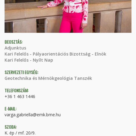
BEOSZTÁS:
Adjunktus
Kari Felelős - Pályaorientációs Bizottság - Elnök
Kari Felelős - Nyílt Nap
SZERVEZETI EGYSÉG:
Geotechnika és Mérnökgeológia Tanszék
TELEFONSZÁM:
+36 1 463 1446
E-MAIL:
varga.gabriella@emk.bme.hu
SZOBA:
K. ép / mf. 20/9.