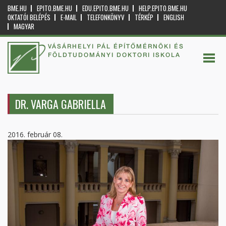
BME.HU
EPITO.BME.HU
EDU.EPITO.BME.HU
HELP.EPITO.BME.HU
OKTATÓI BELÉPÉS
E-MAIL
TELEFONKÖNYV
TÉRKÉP
ENGLISH
MAGYAR
VÁSÁRHELYI PÁL ÉPÍTŐMÉRNÖKI ÉS
FÖLDTUDOMÁNYI DOKTORI ISKOLA
DR. VARGA GABRIELLA
2016. február 08.