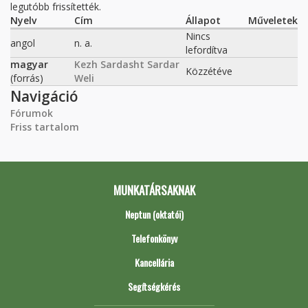
legutóbb frissítették.
Nyelv
Cím
Állapot
Műveletek
Nincs
angol
n. a.
lefordítva
magyar
Kezh Sardasht Sardar
Közzétéve
(forrás)
Weli
Navigáció
Fórumok
Friss tartalom
MUNKATÁRSAKNAK
Neptun (oktatói)
Telefonkönyv
Kancellária
Segítségkérés