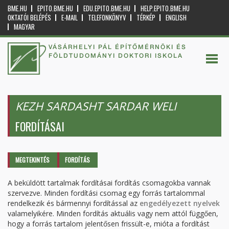
BME.HU
EPITO.BME.HU
EDU.EPITO.BME.HU
HELP.EPITO.BME.HU
OKTATÓI BELÉPÉS
E-MAIL
TELEFONKÖNYV
TÉRKÉP
ENGLISH
MAGYAR
VÁSÁRHELYI PÁL ÉPÍTŐMÉRNÖKI ÉS
FÖLDTUDOMÁNYI DOKTORI ISKOLA
KEZH SARDASHT SARDAR WELI
FORDÍTÁSAI
Elsődleges fülek
MEGTEKINTÉS
FORDÍTÁS
(AKTÍV
FÜL)
A beküldött tartalmak fordításai fordítás csomagokba vannak
szervezve. Minden fordítási csomag egy forrás tartalommal
rendelkezik és bármennyi fordítással az
engedélyezett nyelvek
valamelyikére. Minden fordítás aktuális vagy nem attól függően,
hogy a forrás tartalom jelentősen frissült-e, mióta a fordítást