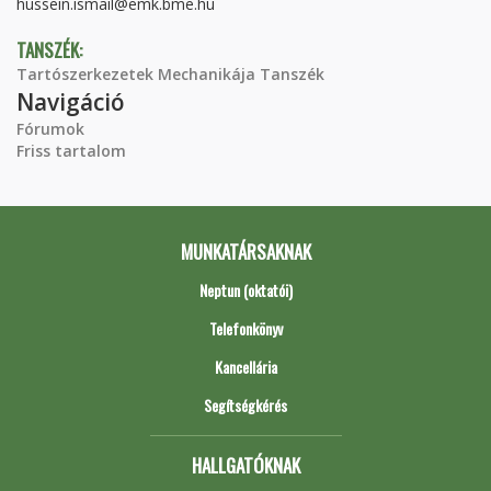
hussein.ismail@emk.bme.hu
TANSZÉK:
Tartószerkezetek Mechanikája Tanszék
Navigáció
Fórumok
Friss tartalom
MUNKATÁRSAKNAK
Neptun (oktatói)
Telefonkönyv
Kancellária
Segítségkérés
HALLGATÓKNAK