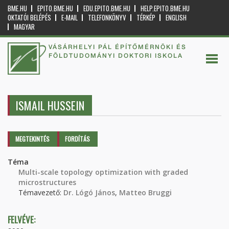
BME.HU
EPITO.BME.HU
EDU.EPITO.BME.HU
HELP.EPITO.BME.HU
OKTATÓI BELÉPÉS
E-MAIL
TELEFONKÖNYV
TÉRKÉP
ENGLISH
MAGYAR
VÁSÁRHELYI PÁL ÉPÍTŐMÉRNÖKI ÉS
FÖLDTUDOMÁNYI DOKTORI ISKOLA
ISMAIL HUSSEIN
Elsődleges fülek
MEGTEKINTÉS
(AKTÍV
FORDÍTÁS
FÜL)
Téma
Multi-scale topology optimization with graded
microstructures
Témavezető:
Dr. Lógó János
,
Matteo Bruggi
FELVÉVE: