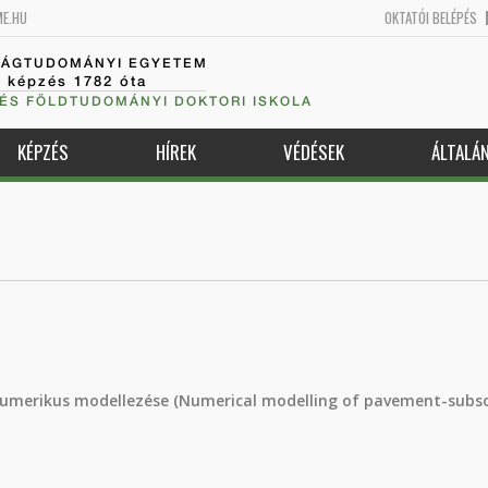
ME.HU
OKTATÓI BELÉPÉS
SÁGTUDOMÁNYI EGYETEM
k képzés 1782 óta
 ÉS FÖLDTUDOMÁNYI DOKTORI ISKOLA
KÉPZÉS
HÍREK
VÉDÉSEK
ÁLTALÁ
umerikus modellezése (Numerical modelling of pavement-subso