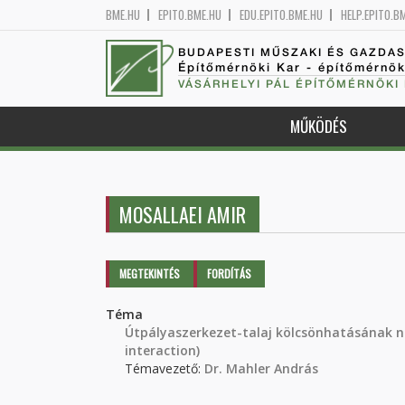
BME.HU
EPITO.BME.HU
EDU.EPITO.BME.HU
HELP.EPITO.B
BUDAPESTI MŰSZAKI ÉS GAZDA
Építőmérnöki Kar - építőmérnö
VÁSÁRHELYI PÁL ÉPÍTŐMÉRNÖKI
MŰKÖDÉS
MOSALLAEI AMIR
Elsődleges fülek
MEGTEKINTÉS
(AKTÍV
FORDÍTÁS
FÜL)
Téma
Útpályaszerkezet-talaj kölcsönhatásának n
interaction)
Témavezető:
Dr. Mahler András