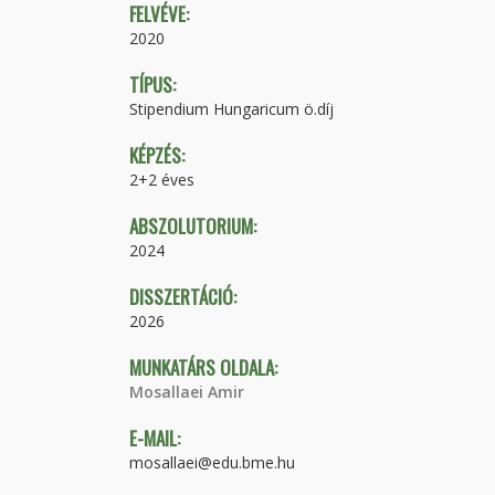
FELVÉVE:
2020
TÍPUS:
Stipendium Hungaricum ö.díj
KÉPZÉS:
2+2 éves
ABSZOLUTORIUM:
2024
DISSZERTÁCIÓ:
2026
MUNKATÁRS OLDALA:
Mosallaei Amir
E-MAIL:
mosallaei@edu.bme.hu