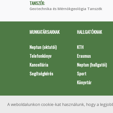
TANSZÉK:
Geotechnika és Mérnökgeológia Tanszék
MUNKATÁRSAKNAK
HALLGATÓKNAK
Neptun (oktatói)
KTH
Telefonkönyv
Erasmus
Kancellária
Neptun (hallgatói)
Segítségkérés
Sport
Könyvtár
A weboldalunkon cookie-kat használunk, hogy a legjobb
1111