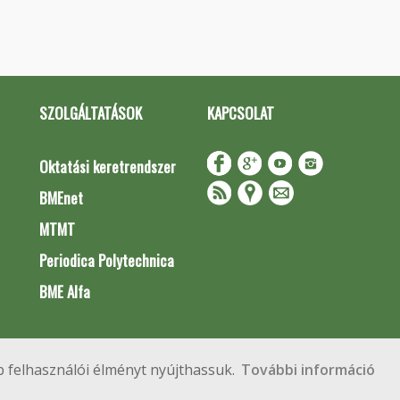
SZOLGÁLTATÁSOK
KAPCSOLAT
Oktatási keretrendszer
BMEnet
MTMT
Periodica Polytechnica
BME Alfa
Impresszum
Copyright © 2020 BME Építőmérnöki Kar
 felhasználói élményt nyújthassuk.
További információ
 Budapest, Műegyetem rkp. 3.
+36 1 463 3531
webmester@emk.bme