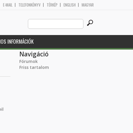
E-MAIL
TELEFONKÖNYV
TÉRKÉP
ENGLISH
MAGYAR
Search
Keresés űrlap
this
site
NOS INFORMÁCIÓK
Navigáció
Fórumok
Friss tartalom
il