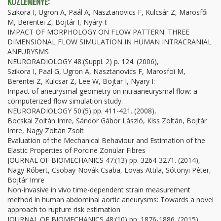
KÖZLEMÉNYE:
Szikora I, Ugron A, Paál A, Nasztanovics F, Kulcsár Z, Marosfői
M, Berentei Z, Bojtár I, Nyáry I:
IMPACT OF MORPHOLOGY ON FLOW PATTERN: THREE
DIMENSIONAL FLOW SIMULATION IN HUMAN INTRACRANIAL
ANEURYSMS
NEURORADIOLOGY 48:(Suppl. 2) p. 124. (2006),
Szikora I, Paal G, Ugron A, Nasztanovics F, Marosfoi M,
Berentei Z, Kulcsar Z, Lee W, Bojtar I, Nyary I:
Impact of aneurysmal geometry on intraaneurysmal flow: a
computerized flow simulation study.
NEURORADIOLOGY 50:(5) pp. 411-421. (2008),
Bocskai Zoltán Imre, Sándor Gábor László, Kiss Zoltán, Bojtár
Imre, Nagy Zoltán Zsolt
Evaluation of the Mechanical Behaviour and Estimation of the
Elastic Properties of Porcine Zonular Fibres
JOURNAL OF BIOMECHANICS 47:(13) pp. 3264-3271. (2014),
Nagy Róbert, Csobay-Novák Csaba, Lovas Attila, Sótonyi Péter,
Bojtár Imre
Non-invasive in vivo time-dependent strain measurement
method in human abdominal aortic aneurysms: Towards a novel
approach to rupture risk estimation
JOURNAL OF BIOMECHANICS 48:(10) pp. 1876-1886. (2015),