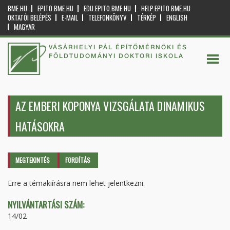
BME.HU
EPITO.BME.HU
EDU.EPITO.BME.HU
HELP.EPITO.BME.HU
OKTATÓI BELÉPÉS
E-MAIL
TELEFONKÖNYV
TÉRKÉP
ENGLISH
MAGYAR
VÁSÁRHELYI PÁL ÉPÍTŐMÉRNÖKI ÉS
FÖLDTUDOMÁNYI DOKTORI ISKOLA
AZ EMBERI KOPONYA VIZSGÁLATA DINAMIKUS
HATÁSOKRA
Elsődleges fülek
MEGTEKINTÉS
(AKTÍV
FORDÍTÁS
FÜL)
Erre a témakiírásra nem lehet jelentkezni.
NYILVÁNTARTÁSI SZÁM:
14/02