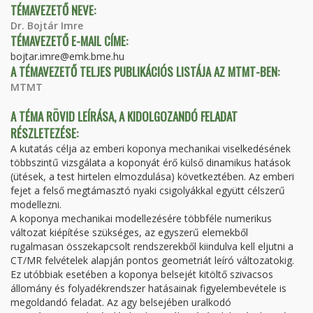
TÉMAVEZETŐ NEVE:
Dr. Bojtár Imre
TÉMAVEZETŐ E-MAIL CÍME:
bojtar.imre@emk.bme.hu
A TÉMAVEZETŐ TELJES PUBLIKÁCIÓS LISTÁJA AZ MTMT-BEN:
MTMT
A TÉMA RÖVID LEÍRÁSA, A KIDOLGOZANDÓ FELADAT
RÉSZLETEZÉSE:
A kutatás célja az emberi koponya mechanikai viselkedésének
többszintű vizsgálata a koponyát érő külső dinamikus hatások
(ütések, a test hirtelen elmozdulása) következtében. Az emberi
fejet a felső megtámasztó nyaki csigolyákkal együtt célszerű
modellezni.
A koponya mechanikai modellezésére többféle numerikus
változat kiépítése szükséges, az egyszerű elemekből
rugalmasan összekapcsolt rendszerekből kiindulva kell eljutni a
CT/MR felvételek alapján pontos geometriát leíró változatokig.
Ez utóbbiak esetében a koponya belsejét kitöltő szivacsos
állomány és folyadékrendszer hatásainak figyelembevétele is
megoldandó feladat. Az agy belsejében uralkodó