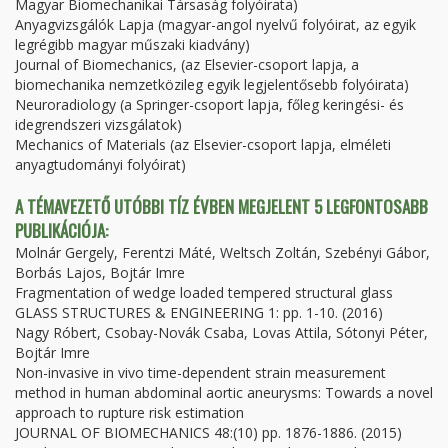
Magyar Biomechanikai Társaság folyóirata)
Anyagvizsgálók Lapja (magyar-angol nyelvű folyóirat, az egyik
legrégibb magyar műszaki kiadvány)
Journal of Biomechanics, (az Elsevier-csoport lapja, a
biomechanika nemzetközileg egyik legjelentősebb folyóirata)
Neuroradiology (a Springer-csoport lapja, főleg keringési- és
idegrendszeri vizsgálatok)
Mechanics of Materials (az Elsevier-csoport lapja, elméleti
anyagtudományi folyóirat)
A TÉMAVEZETŐ UTÓBBI TÍZ ÉVBEN MEGJELENT 5 LEGFONTOSABB
PUBLIKÁCIÓJA:
Molnár Gergely, Ferentzi Máté, Weltsch Zoltán, Szebényi Gábor,
Borbás Lajos, Bojtár Imre
Fragmentation of wedge loaded tempered structural glass
GLASS STRUCTURES & ENGINEERING 1: pp. 1-10. (2016)
Nagy Róbert, Csobay-Novák Csaba, Lovas Attila, Sótonyi Péter,
Bojtár Imre
Non-invasive in vivo time-dependent strain measurement
method in human abdominal aortic aneurysms: Towards a novel
approach to rupture risk estimation
JOURNAL OF BIOMECHANICS 48:(10) pp. 1876-1886. (2015)