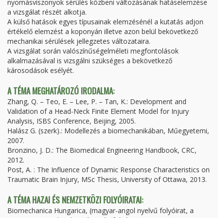
nyomásviszonyok sérülés közbeni változásának hatáselemzése
a vizsgálat részét alkotja.
A külső hatások egyes típusainak elemzésénél a kutatás adjon
értékelő elemzést a koponyán illetve azon belül bekövetkező
mechanikai sérülések jellegzetes változataira.
A vizsgálat során valószínűségelméleti megfontolások
alkalmazásával is vizsgálni szükséges a bekövetkező
károsodások esélyét.
A TÉMA MEGHATÁROZÓ IRODALMA:
Zhang, Q. – Teo, E. – Lee, P. – Tan, K.: Development and
Validation of a Head-Neck Finite Element Model for Injury
Analysis, ISBS Conference, Beijing, 2005.
Halász G. (szerk).: Modellezés a biomechanikában, Műegyetemi,
2007.
Bronzino, J. D.: The Biomedical Engineering Handbook, CRC,
2012.
Post, A. : The Influence of Dynamic Response Characteristics on
Traumatic Brain Injury, MSc Thesis, University of Ottawa, 2013.
A TÉMA HAZAI ÉS NEMZETKÖZI FOLYÓIRATAI:
Biomechanica Hungarica, (magyar-angol nyelvű folyóirat, a