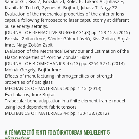
Sandor GL, Kiss Z, Bocskai ZI, Kolev K, Takacs AI, Juhasz E,
Kranitz K, Toth G, Gyenes A, Bojtar I, Juhasz T, Nagy ZZ
Evaluation of the mechanical properties of the anterior lens
capsule following femtosecond laser capsulotomy at different
pulse energy settings.
JOURNAL OF REFRACTIVE SURGERY 31:(3) pp. 153-157. (2015)
Bocskai Zoltán Imre, Sándor Gábor László, Kiss Zoltán, Bojtár
Imre, Nagy Zoltán Zsolt
Evaluation of the Mechanical Behaviour and Estimation of the
Elastic Properties of Porcine Zonular Fibres
JOURNAL OF BIOMECHANICS 47:(13) pp. 3264-3271. (2014)
Molnár Gergely, Bojtár Imre
Effects of manufacturing inhomogeneities on strength
properties of float glass
MECHANICS OF MATERIALS 59: pp. 1-13. (2013)
Éva Lakatos, Imre Bojtár
Trabecular bone adaptation in a finite element frame model
using load dependent fabric tensors
MECHANICS OF MATERIALS 44: pp. 130-138. (2012)
A TÉMAVEZETŐ FENTI FOLYÓIRATOKBAN MEGJELENT 5