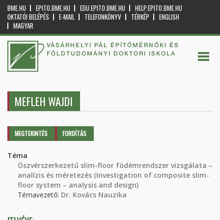
BME.HU
EPITO.BME.HU
EDU.EPITO.BME.HU
HELP.EPITO.BME.HU
OKTATÓI BELÉPÉS
E-MAIL
TELEFONKÖNYV
TÉRKÉP
ENGLISH
MAGYAR
VÁSÁRHELYI PÁL ÉPÍTŐMÉRNÖKI ÉS
FÖLDTUDOMÁNYI DOKTORI ISKOLA
MEFLEH WAJDI
Elsődleges fülek
MEGTEKINTÉS
(AKTÍV
FORDÍTÁS
FÜL)
Téma
Öszvérszerkezetű slim-floor födémrendszer vizsgálata –
analízis és méretezés (Investigation of composite slim-
floor system – analysis and design)
Témavezető:
Dr. Kovács Nauzika