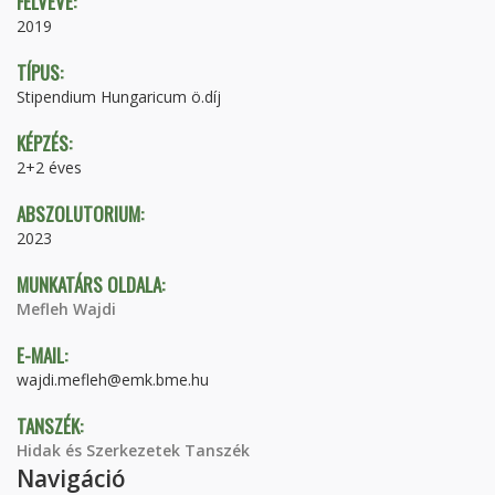
FELVÉVE:
2019
TÍPUS:
Stipendium Hungaricum ö.díj
KÉPZÉS:
2+2 éves
ABSZOLUTORIUM:
2023
MUNKATÁRS OLDALA:
Mefleh Wajdi
E-MAIL:
wajdi.mefleh@emk.bme.hu
TANSZÉK:
Hidak és Szerkezetek Tanszék
Navigáció