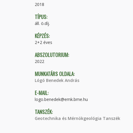
2018
TÍPUS:
áll. ö.díj.
KÉPZÉS:
2+2 éves
ABSZOLUTORIUM:
2022
MUNKATÁRS OLDALA:
Lógó Benedek András
E-MAIL:
logo.benedek@emk.bme.hu
TANSZÉK:
Geotechnika és Mérnökgeológia Tanszék