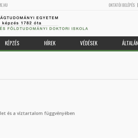
ME.HU
OKTATÓI BELÉPÉS
SÁGTUDOMÁNYI EGYETEM
k képzés 1782 óta
 ÉS FÖLDTUDOMÁNYI DOKTORI ISKOLA
KÉPZÉS
HÍREK
VÉDÉSEK
ÁLTALÁ
let és a víztartalom függvényében