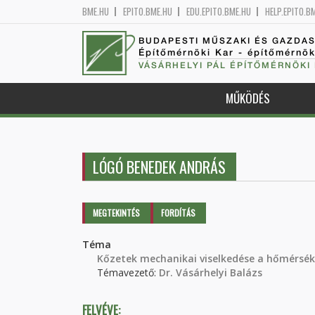
BME.HU
EPITO.BME.HU
EDU.EPITO.BME.HU
HELP.EPITO.B
BUDAPESTI MŰSZAKI ÉS GAZDA
Építőmérnöki Kar - építőmérnö
VÁSÁRHELYI PÁL ÉPÍTŐMÉRNÖKI
MŰKÖDÉS
LÓGÓ BENEDEK ANDRÁS
Elsődleges fülek
MEGTEKINTÉS
(AKTÍV
FORDÍTÁS
FÜL)
Téma
Kőzetek mechanikai viselkedése a hőmérsék
Témavezető:
Dr. Vásárhelyi Balázs
FELVÉVE: