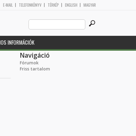
E-MAIL
TELEFONKÖNYV
TÉRKÉP
ENGLISH
MAGYAR
Search
Keresés űrlap
this
site
NOS INFORMÁCIÓK
Navigáció
Fórumok
Friss tartalom