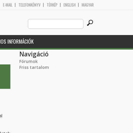
E-MAIL
TELEFONKÖNYV
TÉRKÉP
ENGLISH
MAGYAR
Search
Keresés űrlap
this
site
NOS INFORMÁCIÓK
Navigáció
Fórumok
Friss tartalom
al