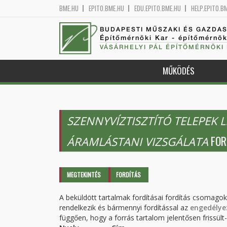
BME.HU
EPITO.BME.HU
EDU.EPITO.BME.HU
HELP.EPITO.B
BUDAPESTI MŰSZAKI ÉS GAZDA
Építőmérnöki Kar - építőmérnö
VÁSÁRHELYI PÁL ÉPÍTŐMÉRNÖKI
MŰKÖDÉS
SZENNYVÍZTISZTÍTÓ TELEPEK
FOR
ÁRAMLÁSTANI VIZSGÁLATA
Elsődleges fülek
MEGTEKINTÉS
FORDÍTÁS
(AKTÍV
FÜL)
A beküldött tartalmak fordításai fordítás csomago
rendelkezik és bármennyi fordítással az
engedélye
függően, hogy a forrás tartalom jelentősen frissült-e