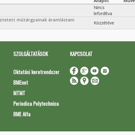
Állapot
Műve
Nincs
lefordítva
gőztetett műtárgyainak áramlástani
Közzétéve
SZOLGÁLTATÁSOK
KAPCSOLAT
Oktatási keretrendszer
BMEnet
MTMT
Periodica Polytechnica
BME Alfa