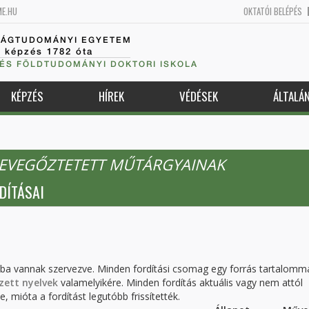
ME.HU
OKTATÓI BELÉPÉS
SÁGTUDOMÁNYI EGYETEM
k képzés 1782 óta
 ÉS FÖLDTUDOMÁNYI DOKTORI ISKOLA
KÉPZÉS
HÍREK
VÉDÉSEK
ÁLTALÁ
 LEVEGŐZTETETT MŰTÁRGYAINAK
DÍTÁSAI
kba vannak szervezve. Minden fordítási csomag egy forrás tartalomm
zett nyelvek
valamelyikére. Minden fordítás aktuális vagy nem attól
, mióta a fordítást legutóbb frissítették.