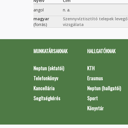
Nyelv
Cím
angol
n. a.
magyar
Szennyvíztisztító telepek leve
(forrás)
vizsgálata
MUNKATÁRSAKNAK
HALLGATÓKNAK
Neptun (oktatói)
KTH
Telefonkönyv
Erasmus
Kancellária
Neptun (hallgatói)
Segítségkérés
Sport
Könyvtár