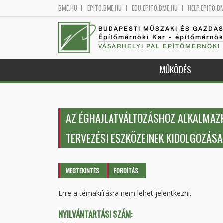
BME.HU
EPITO.BME.HU
EDU.EPITO.BME.HU
HELP.EPITO.B
BUDAPESTI MŰSZAKI ÉS GAZDA
Építőmérnöki Kar - építőmérnö
VÁSÁRHELYI PÁL ÉPÍTŐMÉRNÖKI
MŰKÖDÉS
AZ ÉGHAJLATVÁLTOZÁSHOZ ALKALMAZ
TERVEZÉSI ESZKÖZEINEK KIDOLGOZÁSA
Elsődleges fülek
MEGTEKINTÉS
(AKTÍV
FORDÍTÁS
FÜL)
Erre a témakiírásra nem lehet jelentkezni.
NYILVÁNTARTÁSI SZÁM: