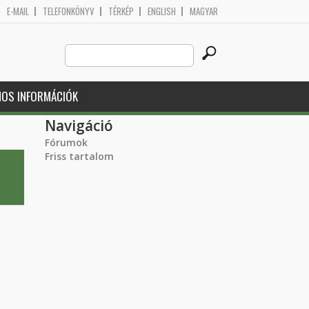
E-MAIL
TELEFONKÖNYV
TÉRKÉP
ENGLISH
MAGYAR
Search
Keresés űrlap
this
site
NOS INFORMÁCIÓK
Navigáció
Fórumok
Friss tartalom