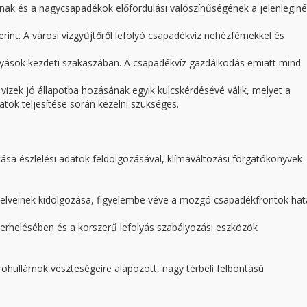
ának és a nagycsapadékok előfordulási valószínűségének a jelenleginé
rint. A városi vízgyűjtőről lefolyó csapadékvíz nehézfémekkel és
lyások kezdeti szakaszában. A csapadékvíz gazdálkodás emiatt mind
i vizek jó állapotba hozásának egyik kulcskérdésévé válik, melyet a
atok teljesítése során kezelni szükséges.
sa észlelési adatok feldolgozásával, klímaváltozási forgatókönyvek
ányelveinek kidolgozása, figyelembe véve a mozgó csapadékfrontok hat
 terhelésében és a korszerű lefolyás szabályozási eszközök
rohullámok veszteségeire alapozott, nagy térbeli felbontású