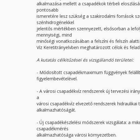
alkalmazása mellett a csapadékok térbeli eloszlás
pontosabb
ismeretére lesz szükség a szakirodalmi források sze
szénhidrogénekkel
jelentős mértékben szennyezett, elsősorban a lefo
mennyiségi, mind
minőségi vonatkozásában a felszíni és felszín alatt
Víz Keretitrányelvben meghatározott célok és felad
A kutatás célkitűzései és vizsgálandó területei:
- Módosított csapadékmaximum függvények felállítá
figyelembevételével.
- A városi csapadékvíz rendszerek új tervezési ir
a
városi csapadékvíz elvezető rendszerek hidraulikai
alkalmazhatóságát.
- Új csapadékészlelési módszerek vizsgálata: a mik
csapadékmérés
alkalmazhatósága városi környezetben.