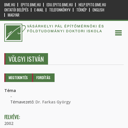
BME.HU
EPITO.BME.HU
EDU.EPITO.BME.HU
HELP.EPITO.BME.HU
OKTATÓI BELÉPÉS
E-MAIL
TELEFONKÖNYV
TÉRKÉP
ENGLISH
MAGYAR
VÁSÁRHELYI PÁL ÉPÍTŐMÉRNÖKI ÉS
FÖLDTUDOMÁNYI DOKTORI ISKOLA
VÖLGYI ISTVÁN
Elsődleges fülek
MEGTEKINTÉS
(AKTÍV
FORDÍTÁS
FÜL)
Téma
-
Témavezető:
Dr. Farkas György
FELVÉVE:
2002