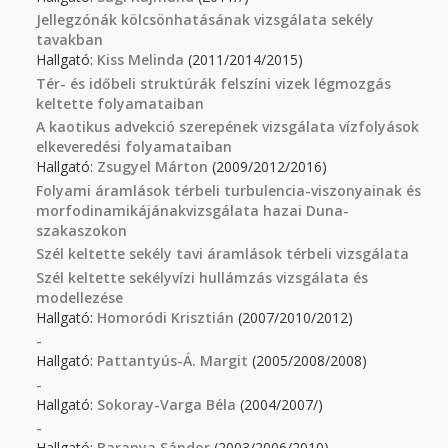
Jellegzónák kölcsönhatásának vizsgálata sekély
tavakban
Hallgató:
Kiss Melinda
(2011/2014/2015)
Tér- és időbeli struktúrák felszíni vizek légmozgás
keltette folyamataiban
A kaotikus advekció szerepének vizsgálata vízfolyások
elkeveredési folyamataiban
Hallgató:
Zsugyel Márton
(2009/2012/2016)
Folyami áramlások térbeli turbulencia-viszonyainak és
morfodinamikájánakvizsgálata hazai Duna-
szakaszokon
Szél keltette sekély tavi áramlások térbeli vizsgálata
Szél keltette sekélyvízi hullámzás vizsgálata és
modellezése
Hallgató:
Homoródi Krisztián
(2007/2010/2012)
-
Hallgató:
Pattantyús-Á. Margit
(2005/2008/2008)
-
Hallgató:
Sokoray-Varga Béla
(2004/2007/)
-
Hallgató:
Baranya Sándor
(2003/2006/2010)