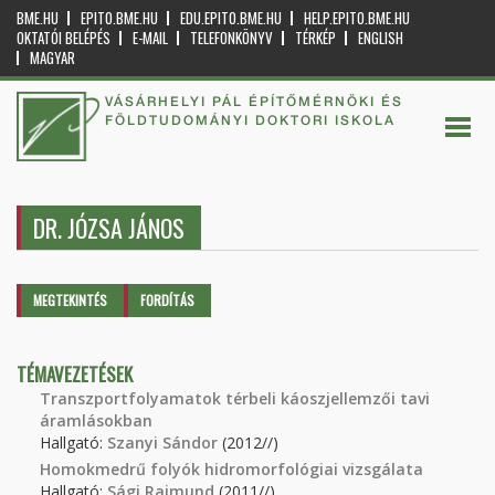
BME.HU
EPITO.BME.HU
EDU.EPITO.BME.HU
HELP.EPITO.BME.HU
OKTATÓI BELÉPÉS
E-MAIL
TELEFONKÖNYV
TÉRKÉP
ENGLISH
MAGYAR
VÁSÁRHELYI PÁL ÉPÍTŐMÉRNÖKI ÉS
FÖLDTUDOMÁNYI DOKTORI ISKOLA
DR. JÓZSA JÁNOS
Elsődleges fülek
MEGTEKINTÉS
(AKTÍV
FORDÍTÁS
FÜL)
TÉMAVEZETÉSEK
Transzportfolyamatok térbeli káoszjellemzői tavi
áramlásokban
Hallgató:
Szanyi Sándor
(2012//)
Homokmedrű folyók hidromorfológiai vizsgálata
Hallgató:
Sági Rajmund
(2011//)