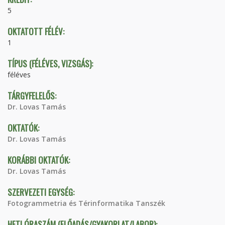
5
OKTATOTT FÉLÉV:
1
TÍPUS (FÉLÉVES, VIZSGÁS):
féléves
TÁRGYFELELŐS:
Dr. Lovas Tamás
OKTATÓK:
Dr. Lovas Tamás
KORÁBBI OKTATÓK:
Dr. Lovas Tamás
SZERVEZETI EGYSÉG:
Fotogrammetria és Térinformatika Tanszék
HETI ÓRASZÁM (ELŐADÁS/GYAKORLAT/LABOR):