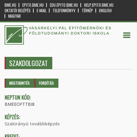
BME.HU
EPITO.BME.HU
EDU.EPITO.BME.HU
HELP.EPITO.BME.HU
OKTATÓI BELÉPÉS
E-MAIL
TELEFONKÖNYV
TÉRKÉP
ENGLISH
MAGYAR
VÁSÁRHELYI PÁL ÉPÍTŐMÉRNÖKI ÉS
FÖLDTUDOMÁNYI DOKTORI ISKOLA
SZAKDOLGOZAT
Elsődleges fülek
MEGTEKINTÉS
(AKTÍV
FORDÍTÁS
FÜL)
NEPTUN KÓD:
BMEEOFTTBI8
KÉPZÉS:
Szakirányú továbbképzés
KREDIT: