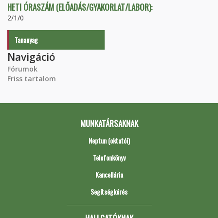
HETI ÓRASZÁM (ELŐADÁS/GYAKORLAT/LABOR):
2/1/0
Tananyag
Navigáció
Fórumok
Friss tartalom
MUNKATÁRSAKNAK
Neptun (oktatói)
Telefonkönyv
Kancellária
Segítségkérés