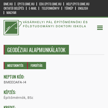
BME.HU
EPITO.BME.HU
EDU.EPITO.BME.HU
HELP.EPITO.BME.HU
OKTATÓI BELÉPÉS
E-MAIL
TELEFONKÖNYV
TÉRKÉP
ENGLISH
MAGYAR
VÁSÁRHELYI PÁL ÉPÍTŐMÉRNÖKI ÉS
FÖLDTUDOMÁNYI DOKTORI ISKOLA
GEODÉZIAI ALAPMUNKÁLATOK
Elsődleges fülek
MEGTEKINTÉS
(AKTÍV
FORDÍTÁS
FÜL)
NEPTUN KÓD:
BMEEOAFA-I4
KÉPZÉS:
Építőmérnök, BSc
KREDIT: