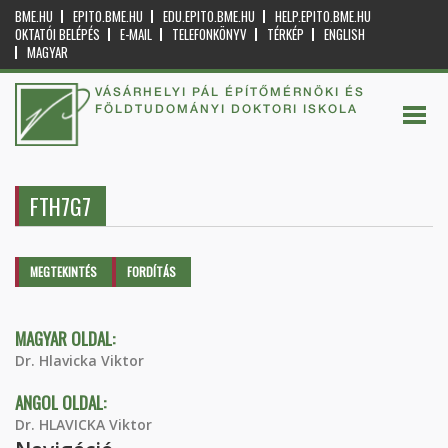
BME.HU
EPITO.BME.HU
EDU.EPITO.BME.HU
HELP.EPITO.BME.HU
OKTATÓI BELÉPÉS
E-MAIL
TELEFONKÖNYV
TÉRKÉP
ENGLISH
MAGYAR
VÁSÁRHELYI PÁL ÉPÍTŐMÉRNÖKI ÉS
FÖLDTUDOMÁNYI DOKTORI ISKOLA
FTH7G7
Elsődleges fülek
MEGTEKINTÉS
(AKTÍV
FORDÍTÁS
FÜL)
MAGYAR OLDAL:
Dr. Hlavicka Viktor
ANGOL OLDAL:
Dr. HLAVICKA Viktor