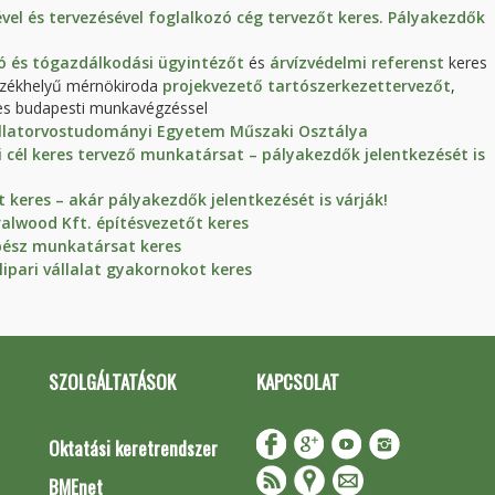
ével és tervezésével foglalkozó cég tervezőt keres. Pályakezdők
ó és tógazdálkodási ügyintézőt
és
árvízvédelmi referenst
keres
 székhelyű mérnökiroda
projekvezető tartószerkezettervezőt
,
s budapesti munkavégzéssel
 Állatorvostudományi Egyetem Műszaki Osztálya
cél keres tervező munkatársat – pályakezdők jelentkezését is
keres – akár pályakezdők jelentkezését is várják!
ralwood Kft. építésvezetőt keres
épész munkatársat keres
ipari vállalat gyakornokot keres
SZOLGÁLTATÁSOK
KAPCSOLAT
Oktatási keretrendszer
BMEnet