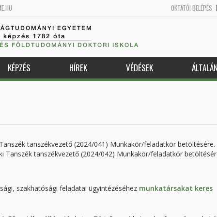
ME.HU
OKTATÓI BELÉPÉS
SÁGTUDOMÁNYI EGYETEM
k képzés 1782 óta
 ÉS FÖLDTUDOMÁNYI DOKTORI ISKOLA
KÉPZÉS
HÍREK
VÉDÉSEK
ÁLTALÁ
anszék tanszékvezető (2024/041) Munkakör/feladatkör betöltésére.
i Tanszék tanszékvezető (2024/042) Munkakör/feladatkör betöltésér
sági, szakhatósági feladatai ügyintézéséhez
munkatársakat keres