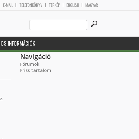
E-MAIL
TELEFONKÖNYV
TÉRKÉP
ENGLISH
MAGYAR
Search
Keresés űrlap
this
site
NOS INFORMÁCIÓK
Navigáció
Fórumok
Friss tartalom
e.