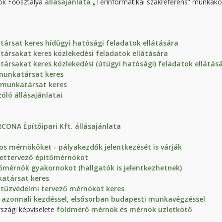
ok Főosztálya
állásajánlata
„Térinformatikai szakreferens” munkakö
rsat keres hídügyi hatósági feladatok ellátására
rsakat keres közlekedési feladatok ellátására
rsakat keres közlekedési (útügyi hatósági) feladatok ellátás
munkatársat kere
s
a munkatársat keres
ló állásajánlatai
CONA Építőipari Kft. állásajánlata
os mérnököket - pályakezdők jelentkezését is várják
zettervező építőmérnököt
tőmérnök gyakornokot (hallgatók is jelentkezhetnek)
atársat keres
 tűzvédelmi tervező mérnököt keres
 azonnali kezdéssel, elsősorban budapesti munkavégzéssel
szági képviselete
földmérő mérnök
és
mérnök üzletkötő