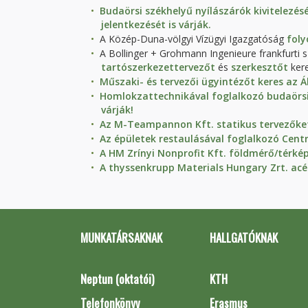
Budaörsi székhelyű nyílászárók kivitelezés
jelentkezését is várják.
A Közép-Duna-völgyi Vízügyi Igazgatóság
foly
A Bollinger + Grohmann Ingenieure frankfurti
tartószerkezettervezőt
és
szerkesztőt
kere
Műszaki- és tervezői ügyintézőt keres az
Homlokzattechnikával foglalkozó budaörsi 
várják!
Az M-Teampannon Kft. statikus tervezőket 
Az épületek restaulásával foglalkozó Cent
A HM Zrínyi Nonprofit Kft. földmérő/térk
A thyssenkrupp Materials Hungary Zrt. acél
MUNKATÁRSAKNAK
HALLGATÓKNAK
Neptun (oktatói)
KTH
Telefonkönyv
Erasmus