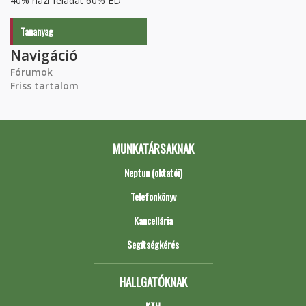
40% házi feladat 60% ED
Tananyag
Navigáció
Fórumok
Friss tartalom
MUNKATÁRSAKNAK
Neptun (oktatói)
Telefonkönyv
Kancellária
Segítségkérés
HALLGATÓKNAK
KTH