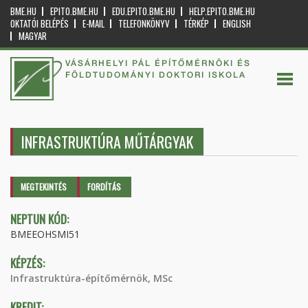
BME.HU
EPITO.BME.HU
EDU.EPITO.BME.HU
HELP.EPITO.BME.HU
OKTATÓI BELÉPÉS
E-MAIL
TELEFONKÖNYV
TÉRKÉP
ENGLISH
MAGYAR
VÁSÁRHELYI PÁL ÉPÍTŐMÉRNÖKI ÉS
FÖLDTUDOMÁNYI DOKTORI ISKOLA
INFRASTRUKTÚRA MŰTÁRGYAK
Elsődleges fülek
MEGTEKINTÉS
(AKTÍV
FORDÍTÁS
FÜL)
NEPTUN KÓD:
BMEEOHSMI51
KÉPZÉS:
Infrastruktúra-építőmérnök, MSc
KREDIT: