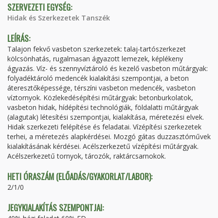
SZERVEZETI EGYSÉG:
Hidak és Szerkezetek Tanszék
LEÍRÁS:
Talajon fekvő vasbeton szerkezetek: talaj-tartószerkezet
kölcsönhatás, rugalmasan ágyazott lemezek, képlékeny
ágyazás. Víz- és szennyvíztároló és kezelő vasbeton műtárgyak:
folyadéktároló medencék kialakítási szempontjai, a beton
áteresztőképessége, térszíni vasbeton medencék, vasbeton
víztornyok. Közlekedésépítési műtárgyak: betonburkolatok,
vasbeton hidak, hídépítési technológiák, földalatti műtárgyak
(alagutak) létesítési szempontjai, kialakítása, méretezési elvek.
Hidak szerkezeti felépítése és feladatai. Vízépítési szerkezetek
terhei, a méretezés alapkérdései. Mozgó gátas duzzasztóművek
kialakításának kérdései. Acélszerkezetű vízépítési műtárgyak.
Acélszerkezetű tornyok, tározók, raktárcsarnokok.
HETI ÓRASZÁM (ELŐADÁS/GYAKORLAT/LABOR):
2/1/0
JEGYKIALAKÍTÁS SZEMPONTJAI: