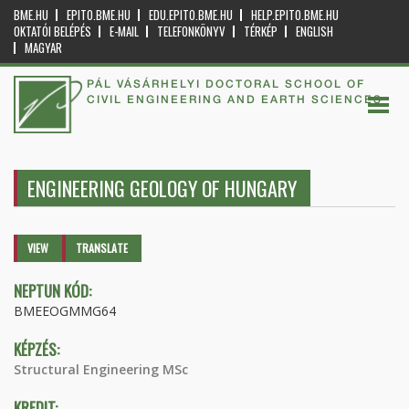
BME.HU
EPITO.BME.HU
EDU.EPITO.BME.HU
HELP.EPITO.BME.HU
OKTATÓI BELÉPÉS
E-MAIL
TELEFONKÖNYV
TÉRKÉP
ENGLISH
MAGYAR
PÁL VÁSÁRHELYI DOCTORAL SCHOOL OF
CIVIL ENGINEERING AND EARTH SCIENCES
ENGINEERING GEOLOGY OF HUNGARY
Primary tabs
VIEW
(ACTIVE
TRANSLATE
TAB)
NEPTUN KÓD:
BMEEOGMMG64
KÉPZÉS:
Structural Engineering MSc
KREDIT: