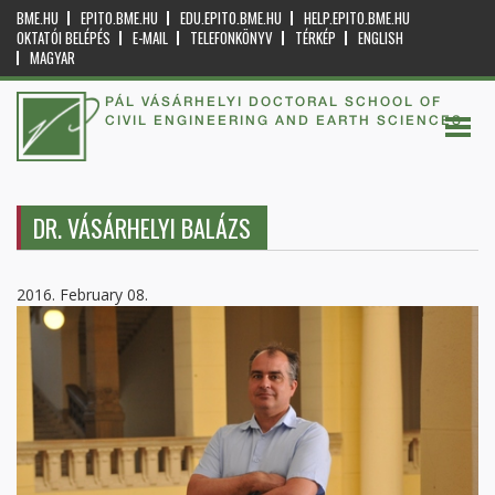
BME.HU
EPITO.BME.HU
EDU.EPITO.BME.HU
HELP.EPITO.BME.HU
OKTATÓI BELÉPÉS
E-MAIL
TELEFONKÖNYV
TÉRKÉP
ENGLISH
MAGYAR
PÁL VÁSÁRHELYI DOCTORAL SCHOOL OF
CIVIL ENGINEERING AND EARTH SCIENCES
DR. VÁSÁRHELYI BALÁZS
2016. February 08.