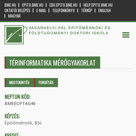
BME.HU
EPITO.BME.HU
EDU.EPITO.BME.HU
HELP.EPITO.BME.HU
OKTATÓI BELÉPÉS
E-MAIL
TELEFONKÖNYV
TÉRKÉP
ENGLISH
MAGYAR
VÁSÁRHELYI PÁL ÉPÍTŐMÉRNÖKI ÉS
FÖLDTUDOMÁNYI DOKTORI ISKOLA
TÉRINFORMATIKA MÉRŐGYAKORLAT
Elsődleges fülek
MEGTEKINTÉS
(AKTÍV
FORDÍTÁS
FÜL)
NEPTUN KÓD:
BMEEOFTAG46
KÉPZÉS:
Építőmérnök, BSc
KREDIT: