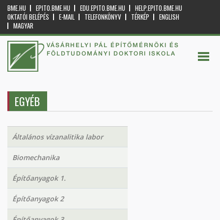
BME.HU
EPITO.BME.HU
EDU.EPITO.BME.HU
HELP.EPITO.BME.HU
OKTATÓI BELÉPÉS
E-MAIL
TELEFONKÖNYV
TÉRKÉP
ENGLISH
MAGYAR
VÁSÁRHELYI PÁL ÉPÍTŐMÉRNÖKI ÉS
FÖLDTUDOMÁNYI DOKTORI ISKOLA
EGYÉB
Általános vízanalitika labor
Biomechanika
Építőanyagok 1.
Építőanyagok 2
Építőanyagok 3.