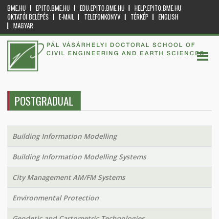
BME.HU
EPITO.BME.HU
EDU.EPITO.BME.HU
HELP.EPITO.BME.HU
OKTATÓI BELÉPÉS
E-MAIL
TELEFONKÖNYV
TÉRKÉP
ENGLISH
MAGYAR
PÁL VÁSÁRHELYI DOCTORAL SCHOOL OF
CIVIL ENGINEERING AND EARTH SCIENCES
POSTGRADUAL
Building Information Modelling
Building Information Modelling Systems
City Management AM/FM Systems
Environmental Protection
Geodetic and Cartometric Technologies