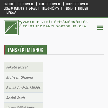
BME.HU
EPITO.BME.HU
EDU.EPITO.BME.HU
HELP.EPITO.BME.HU
OKTATÓI BELÉPÉS
E-MAIL
TELEFONKÖNYV
TÉRKÉP
ENGLISH
MAGYAR
VÁSÁRHELYI PÁL ÉPÍTŐMÉRNÖKI ÉS
FÖLDTUDOMÁNYI DOKTORI ISKOLA
TANSZÉKI MÉRNÖK
Fekete József
Mohsen Ghaemi
Rehák András Miklós
Szabó Zsolt
Varga Ildikó Judit