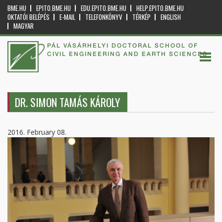
BME.HU
EPITO.BME.HU
EDU.EPITO.BME.HU
HELP.EPITO.BME.HU
OKTATÓI BELÉPÉS
E-MAIL
TELEFONKÖNYV
TÉRKÉP
ENGLISH
MAGYAR
PÁL VÁSÁRHELYI DOCTORAL SCHOOL OF
CIVIL ENGINEERING AND EARTH SCIENCES
DR. SIMON TAMÁS KÁROLY
2016. February 08.