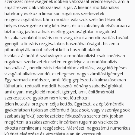
szerkezet merevségének időbeni változását eredményezi, ami a
sajátfrekvenciák változásával is jár. A lineáris modálanalízis
hatékony eszköz a lineárisan rugalmas szerkezetek
rezgésvizsgálatára, bár a modális válaszok szélsőértékeinek
helyes összegzése még kérdéses, és a szabványok elsősorban a
biztonság javára adnak esetleg gazdaságtalan megoldást.
A szakaszonként lineáris merevség okozta nemlinearitás tovább
gyengíti a lineáris rezgésalakok használhatóságát, hiszen a
pillanatnyi állapotot követni kell a használt alakok
kiválasztásánál. A szabványok a modálanalízist csak lineárisan
rugalmas szerkezetek esetén engedélyezi a modálanalízis
használatát, nemlineáris feladatokhoz eltolás-, vagy időlépéses
vizsgálat alkalmazandó, esetlegesen nagy számítási igénnyel.
Egy harmadik módszer, amit főleg gépészeti alkalmazásokban
láthatunk, redukált modellt használ néhány szabadságfokkal,
ami olyan, megfelelő modellt igényel, amit építőmérnöki
szerkezetekre gyakran nem lehet létrehozni.
Jelen kutatási program célja kettős. Egyrészt, az építőmérnöki
gyakorlatban tipikusan előforduló (azaz sok, vagy viszonlyag sok
szabadságfokú) szerkezetekre fókuszálva szeretnénk jobban
megérteni a szakaszonként lineárisan rugalmas viselkedés
okozta nemlinearis rezgéseket. Másrészt, nagyszámú numerikus
kísérlet elvégzése és vizsgálata alapján keressünk