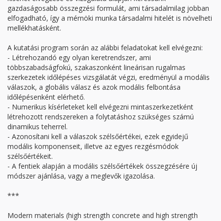
gazdaságosabb összegzési formulát, ami társadalmilag jobban
elfogadható, így a mérnöki munka társadalmi hitelét is növelheti
mellékhatásként.
A kutatási program során az alábbi feladatokat kell elvégezni:
- Létrehozandó egy olyan keretrendszer, ami
többszabadságfokú, szakaszonként lineárisan rugalmas
szerkezetek időlépéses vizsgálatát végzi, eredményül a modális
válaszok, a globális válasz és azok modális felbontása
időlépésenként elérhető.
- Numerikus kísérleteket kell elvégezni mintaszerkezetként
létrehozott rendszereken a folytatáshoz szükséges számú
dinamikus teherrel.
- Azonosítani kell a válaszok szélsőértékei, ezek egyidejű
modális komponenseit, illetve az egyes rezgésmódok
szélsőértékeit.
- A fentiek alapján a modális szélsőértékek összegzésére új
módszer ajánlása, vagy a meglevők igazolása.
***
Modern materials (high strength concrete and high strength