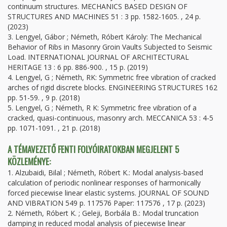
continuum structures. MECHANICS BASED DESIGN OF
STRUCTURES AND MACHINES 51 : 3 pp. 1582-1605. , 24 p.
(2023)
3. Lengyel, Gábor ; Németh, Róbert Károly: The Mechanical
Behavior of Ribs in Masonry Groin Vaults Subjected to Seismic
Load. INTERNATIONAL JOURNAL OF ARCHITECTURAL
HERITAGE 13 : 6 pp. 886-900. , 15 p. (2019)
4. Lengyel, G ; Németh, RK: Symmetric free vibration of cracked
arches of rigid discrete blocks. ENGINEERING STRUCTURES 162
pp. 51-59. , 9 p. (2018)
5. Lengyel, G ; Németh, R K: Symmetric free vibration of a
cracked, quasi-continuous, masonry arch. MECCANICA 53 : 4-5
pp. 1071-1091. , 21 p. (2018)
A TÉMAVEZETŐ FENTI FOLYÓIRATOKBAN MEGJELENT 5
KÖZLEMÉNYE:
1. Alzubaidi, Bilal ; Németh, Róbert K.: Modal analysis-based
calculation of periodic nonlinear responses of harmonically
forced piecewise linear elastic systems. JOURNAL OF SOUND
AND VIBRATION 549 p. 117576 Paper: 117576 , 17 p. (2023)
2. Németh, Róbert K. ; Geleji, Borbála B.: Modal truncation
damping in reduced modal analysis of piecewise linear