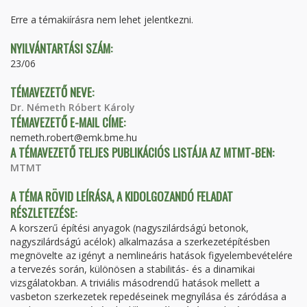
FÜL)
Erre a témakiírásra nem lehet jelentkezni.
NYILVÁNTARTÁSI SZÁM:
23/06
TÉMAVEZETŐ NEVE:
Dr. Németh Róbert Károly
TÉMAVEZETŐ E-MAIL CÍME:
nemeth.robert@emk.bme.hu
A TÉMAVEZETŐ TELJES PUBLIKÁCIÓS LISTÁJA AZ MTMT-BEN:
MTMT
A TÉMA RÖVID LEÍRÁSA, A KIDOLGOZANDÓ FELADAT
RÉSZLETEZÉSE:
A korszerű építési anyagok (nagyszilárdságú betonok,
nagyszilárdságú acélok) alkalmazása a szerkezetépítésben
megnövelte az igényt a nemlineáris hatások figyelembevételére
a tervezés során, különösen a stabilitás- és a dinamikai
vizsgálatokban. A triviális másodrendű hatások mellett a
vasbeton szerkezetek repedéseinek megnyílása és záródása a