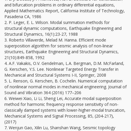
and bifurcation problems in ordinary differential equations,
Applied Mathematics Report, California Institute of Technology,
Pasadena CA, 1986
2. P. Leger, E. L. Wilson. Modal summation methods for
structural dynamic computations, Earthquake Engineering and
Structural Dynamics, 16(1):23-27, 1988
3. Roberto Villaverde, Melad M. Hanna. Efficient mode
superposition algorithm for seismic analysis of non-linear
structures, Earthquake Engineering and Structural Dynamics,
21(10):849-858, 1992
4. A.F. Vakakis, O.V. Gendelman, L.A. Bergman, D.M. McFarland,
G. Kerschen, Y.S. Lee. Nonlinear Targeted Energy Transfer in
Mechanical and Structural Systems I-II, Springer, 2008
5. L. Renson, G. Kerschen, B. Cochelin. Numerical computation
of nonlinear normal modes in mechanical engineering. Journal of
Sound and Vibration 364 (2016) 177–206
6. Weiwei Xiao, Li Li, Sheng Lei, Accurate modal superposition
method for harmonic frequency response sensitivity of non-
classically damped systems with lower-higher-modal truncation,
Mechanical Systems and Signal Processing, 85, (204-217),
(2017)
7. Wenjun Gao, Xilin Lu, Shanshan Wang, Seismic topology