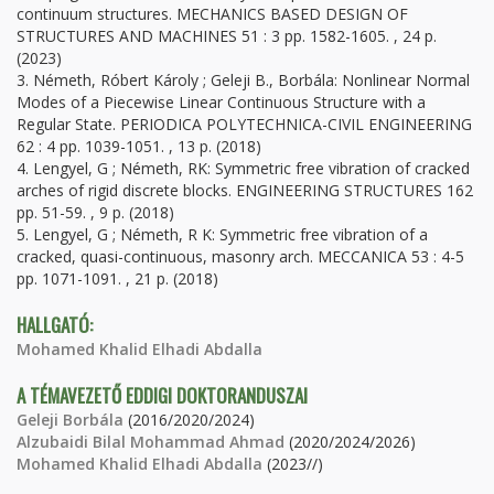
continuum structures. MECHANICS BASED DESIGN OF
STRUCTURES AND MACHINES 51 : 3 pp. 1582-1605. , 24 p.
(2023)
3. Németh, Róbert Károly ; Geleji B., Borbála: Nonlinear Normal
Modes of a Piecewise Linear Continuous Structure with a
Regular State. PERIODICA POLYTECHNICA-CIVIL ENGINEERING
62 : 4 pp. 1039-1051. , 13 p. (2018)
4. Lengyel, G ; Németh, RK: Symmetric free vibration of cracked
arches of rigid discrete blocks. ENGINEERING STRUCTURES 162
pp. 51-59. , 9 p. (2018)
5. Lengyel, G ; Németh, R K: Symmetric free vibration of a
cracked, quasi-continuous, masonry arch. MECCANICA 53 : 4-5
pp. 1071-1091. , 21 p. (2018)
HALLGATÓ:
Mohamed Khalid Elhadi Abdalla
A TÉMAVEZETŐ EDDIGI DOKTORANDUSZAI
Geleji Borbála
(2016/2020/2024)
Alzubaidi Bilal Mohammad Ahmad
(2020/2024/2026)
Mohamed Khalid Elhadi Abdalla
(2023//)