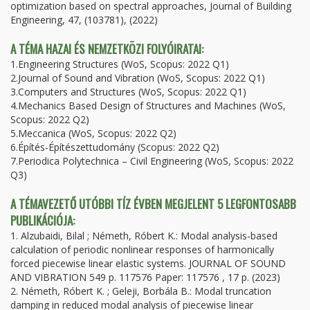
optimization based on spectral approaches, Journal of Building
Engineering, 47, (103781), (2022)
A TÉMA HAZAI ÉS NEMZETKÖZI FOLYÓIRATAI:
1.Engineering Structures (WoS, Scopus: 2022 Q1)
2.Journal of Sound and Vibration (WoS, Scopus: 2022 Q1)
3.Computers and Structures (WoS, Scopus: 2022 Q1)
4.Mechanics Based Design of Structures and Machines (WoS,
Scopus: 2022 Q2)
5.Meccanica (WoS, Scopus: 2022 Q2)
6.Építés-Építészettudomány (Scopus: 2022 Q2)
7.Periodica Polytechnica – Civil Engineering (WoS, Scopus: 2022
Q3)
A TÉMAVEZETŐ UTÓBBI TÍZ ÉVBEN MEGJELENT 5 LEGFONTOSABB
PUBLIKÁCIÓJA:
1. Alzubaidi, Bilal ; Németh, Róbert K.: Modal analysis-based
calculation of periodic nonlinear responses of harmonically
forced piecewise linear elastic systems. JOURNAL OF SOUND
AND VIBRATION 549 p. 117576 Paper: 117576 , 17 p. (2023)
2. Németh, Róbert K. ; Geleji, Borbála B.: Modal truncation
damping in reduced modal analysis of piecewise linear