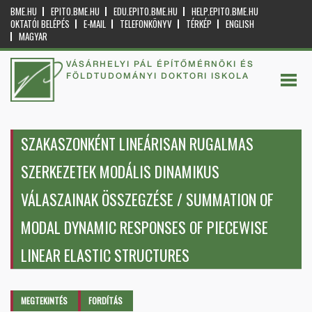
BME.HU
EPITO.BME.HU
EDU.EPITO.BME.HU
HELP.EPITO.BME.HU
OKTATÓI BELÉPÉS
E-MAIL
TELEFONKÖNYV
TÉRKÉP
ENGLISH
MAGYAR
VÁSÁRHELYI PÁL ÉPÍTŐMÉRNÖKI ÉS
FÖLDTUDOMÁNYI DOKTORI ISKOLA
SZAKASZONKÉNT LINEÁRISAN RUGALMAS
SZERKEZETEK MODÁLIS DINAMIKUS
VÁLASZAINAK ÖSSZEGZÉSE / SUMMATION OF
MODAL DYNAMIC RESPONSES OF PIECEWISE
LINEAR ELASTIC STRUCTURES
Elsődleges fülek
MEGTEKINTÉS
(AKTÍV
FORDÍTÁS