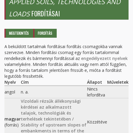
APPLIED SOILS, TECHNOLOGIES AND
FORDÍTÁSAI
LOADS
Elsődleges fülek
MEGTEKINTÉS
FORDÍTÁS
(AKTÍV
FÜL)
A beküldött tartalmak fordításai fordítás csomagokba vannak
szervezve. Minden fordítási csomag egy forrás tartalommal
rendelkezik és bármennyi fordítással az
engedélyezett nyelvek
valamelyikére. Minden fordítás aktuális vagy nem attól függően,
hogy a forrás tartalom jelentősen frissült-e, mióta a fordítást
legutóbb frissítették.
Nyelv
Cím
Állapot
Műveletek
Nincs
angol
n. a.
lefordítva
Vízoldali rézsűk állékonysági
kérdései az alkalmazott
talajok, technológiák és
magyar
terhelések tekintetében /
Közzétéve
(forrás)
Stability of upstream slopes of
embankments in terms of the