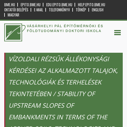
BME.HU
EPITO.BME.HU
EDU.EPITO.BME.HU
HELP.EPITO.BME.HU
OKTATÓI BELÉPÉS
E-MAIL
TELEFONKÖNYV
TÉRKÉP
ENGLISH
MAGYAR
VÁSÁRHELYI PÁL ÉPÍTŐMÉRNÖKI ÉS
FÖLDTUDOMÁNYI DOKTORI ISKOLA
VÍZOLDALI RÉZSŰK ÁLLÉKONYSÁGI
KÉRDÉSEI AZ ALKALMAZOTT TALAJOK,
TECHNOLÓGIÁK ÉS TERHELÉSEK
TEKINTETÉBEN / STABILITY OF
UPSTREAM SLOPES OF
EMBANKMENTS IN TERMS OF THE