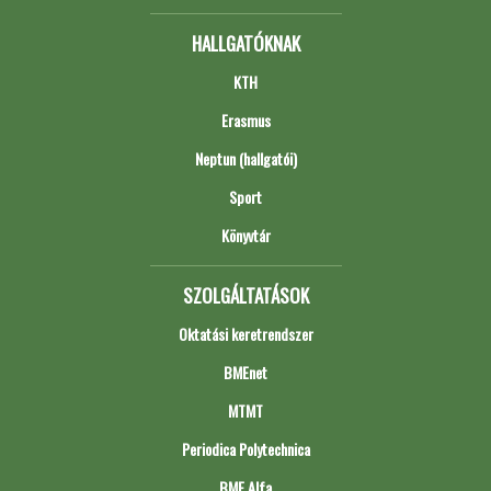
HALLGATÓKNAK
KTH
Erasmus
Neptun (hallgatói)
Sport
Könyvtár
SZOLGÁLTATÁSOK
Oktatási keretrendszer
BMEnet
MTMT
Periodica Polytechnica
BME Alfa