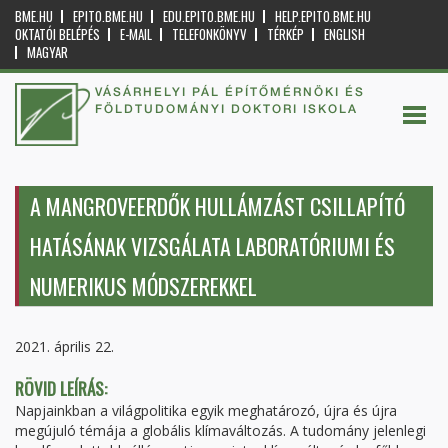
BME.HU
EPITO.BME.HU
EDU.EPITO.BME.HU
HELP.EPITO.BME.HU
OKTATÓI BELÉPÉS
E-MAIL
TELEFONKÖNYV
TÉRKÉP
ENGLISH
MAGYAR
VÁSÁRHELYI PÁL ÉPÍTŐMÉRNÖKI ÉS
FÖLDTUDOMÁNYI DOKTORI ISKOLA
A MANGROVEERDŐK HULLÁMZÁST CSILLAPÍTÓ
HATÁSÁNAK VIZSGÁLATA LABORATÓRIUMI ÉS
NUMERIKUS MÓDSZEREKKEL
2021. április 22.
RÖVID LEÍRÁS:
Napjainkban a világpolitika egyik meghatározó, újra és újra
megújuló témája a globális klímaváltozás. A tudomány jelenlegi