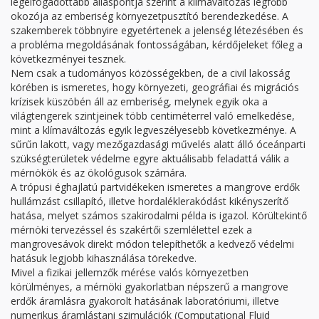
legelfogadottabb álláspontja szerint a klímaváltozás legfőbb
okozója az emberiség környezetpusztító berendezkedése. A
szakemberek többnyire egyetértenek a jelenség létezésében és
a probléma megoldásának fontosságában, kérdőjeleket főleg a
következményei tesznek.
Nem csak a tudományos közösségekben, de a civil lakosság
körében is ismeretes, hogy környezeti, geográfiai és migrációs
krízisek küszöbén áll az emberiség, melynek egyik oka a
világtengerek szintjeinek több centiméterrel való emelkedése,
mint a klímaváltozás egyik legveszélyesebb következménye. A
sűrűn lakott, vagy mezőgazdasági művelés alatt álló óceánparti
szükségterületek védelme egyre aktuálisabb feladattá válik a
mérnökök és az ökológusok számára.
A trópusi éghajlatú partvidékeken ismeretes a mangrove erdők
hullámzást csillapító, illetve hordaléklerakódást kikényszerítő
hatása, melyet számos szakirodalmi példa is igazol. Körültekintő
mérnöki tervezéssel és szakértői szemlélettel ezek a
mangrovesávok direkt módon telepíthetők a kedvező védelmi
hatásuk legjobb kihasználása törekedve.
Mivel a fizikai jellemzők mérése valós környezetben
körülményes, a mérnöki gyakorlatban népszerű a mangrove
erdők áramlásra gyakorolt hatásának laboratóriumi, illetve
numerikus áramlástani szimulációk (Computational Fluid