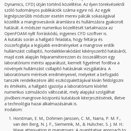
Dynamics, CFD) útján történő közelítése. Az ilyen törekvésekről
szóló tudományos publikációk száma egyre nő. Az egyik
legnépszerűbb módszer esetén merev pálcák sokaságával
közelítik a mangrovesávok áramlásra és hullámzásra gyakorolt
hatását. A módszer numerikus közelítését tartalmazza az
OpenFOAM nyílt forráskódú, ingyenes CFD szoftver is.
A kutatás során a hallgató feladata, hogy feltárja és
összefoglalja a legújabb eredményeket a mangrove erdők
hullámzást csillapító, hordaléklerakódást kikényszerítő hatásáról,
majd ezek alapján felparaméterezzen és összeállítson egy
laboratóriumi mérési apparátust, kiemelt figyelmet fordítva a
növények hullámzást csillapító hatásának vizsgálatára. A
laboratóriumi mérések eredményeivel, melyeket a befogadó
tanszék rendelkezésre álló eszközpalettájával kíván feldolgozni
és értékelni, a hallgató igazolja a laboratóriumi kísérlet
numerikus szimulációs változatát, mely alapjául szolgálhat
jövőbeni mangrove-központú kutatások kiterjesztésének, illetve
a technológia hazai alkalmazásának is.
Irodalom:
Horstman, E. M., Dohmen-Janssen, C. M., Narra, P. M. F.,
van den Berg, N. J. F., Siemerink, M., & Hulscher, S. J. M. H.:
Wave attenuation in mangroves: A quantitative approach to