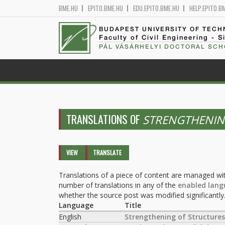
BME.HU
EPITO.BME.HU
EDU.EPITO.BME.HU
HELP.EPITO.B
BUDAPEST UNIVERSITY OF TEC
Faculty of Civil Engineering - S
PÁL VÁSÁRHELYI DOCTORAL SCH
TRANSLATIONS OF
STRENGTHENIN
Primary tabs
VIEW
TRANSLATE
(ACTIVE
TAB)
Translations of a piece of content are managed wit
number of translations in any of the
enabled lang
whether the source post was modified significantly
Language
Title
English
Strengthening of Structures