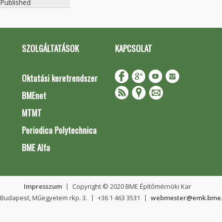
Published
SZOLGÁLTATÁSOK
KAPCSOLAT
Oktatási keretrendszer
BMEnet
MTMT
Periodica Polytechnica
BME Alfa
Impresszum
Copyright © 2020 BME Építőmérnöki Kar
 Budapest, Műegyetem rkp. 3.
+36 1 463 3531
webmester@emk.bme