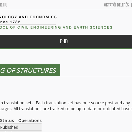
ME.HU
OKTATÓI BELÉPÉS
HNOLOGY AND ECONOMICS
ince 1782
OOL OF CIVIL ENGINEERING AND EARTH SCIENCES
PHD
G OF STRUCTURES
h translation sets. Each translation set has one source post and any
uages
. All translations are tracked to be up to date or outdated base
.
Status
Operations
Published