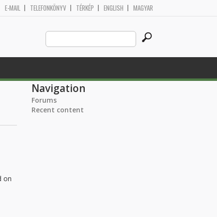
E-MAIL
TELEFONKÖNYV
TÉRKÉP
ENGLISH
MAGYAR
Search
Search form
this
site
Navigation
Forums
Recent content
d on