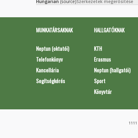
Hungarian
(source)
Szerkezetek megerősítése
MUNKATÁRSAKNAK
HALLGATÓKNAK
Neptun (oktatói)
KTH
Telefonkönyv
Erasmus
Kancellária
Neptun (hallgatói)
Segítségkérés
Sport
Könyvtár
1111