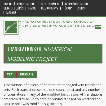
BME.HU
EPITO.BME.HU
EDU.EPITO.BME.HU
HELP.EPITO.BME.HU
OKTATÓI BELÉPÉS
E-MAIL
TELEFONKÖNYV
TÉRKÉP
ENGLISH
MAGYAR
PÁL VÁSÁRHELYI DOCTORAL SCHOOL OF
CIVIL ENGINEERING AND EARTH SCIENCES
TRANSLATIONS OF
NUMERICAL
MODELING PROJECT
Primary tabs
VIEW
TRANSLATE
(ACTIVE
TAB)
Translations of a piece of content are managed with translation
sets. Each translation set has one source post and any number
of translations in any of the
enabled languages
. All translations
are tracked to be up to date or outdated based on whether the
source post was modified significantly.