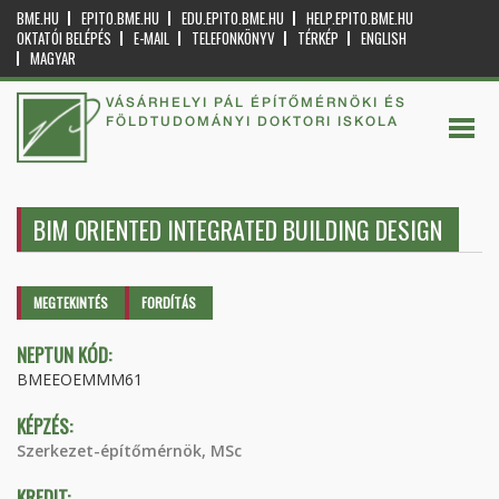
BME.HU
EPITO.BME.HU
EDU.EPITO.BME.HU
HELP.EPITO.BME.HU
OKTATÓI BELÉPÉS
E-MAIL
TELEFONKÖNYV
TÉRKÉP
ENGLISH
MAGYAR
VÁSÁRHELYI PÁL ÉPÍTŐMÉRNÖKI ÉS
FÖLDTUDOMÁNYI DOKTORI ISKOLA
BIM ORIENTED INTEGRATED BUILDING DESIGN
Elsődleges fülek
MEGTEKINTÉS
(AKTÍV
FORDÍTÁS
FÜL)
NEPTUN KÓD:
BMEEOEMMM61
KÉPZÉS:
Szerkezet-építőmérnök, MSc
KREDIT: