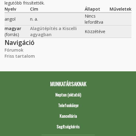
legutóbb frissítették.
Nyelv
Cím
Állapot
Műveletek
Nincs
angol
n. a.
lefordítva
magyar
Alagútépítés a Kiscelli
Közzétéve
(forrás)
agyagban
Navigáció
Fórumok
Friss tartalom
MUNKATÁRSAKNAK
Neptun (oktatói)
Telefonkönyv
Kancellária
Segítségkérés