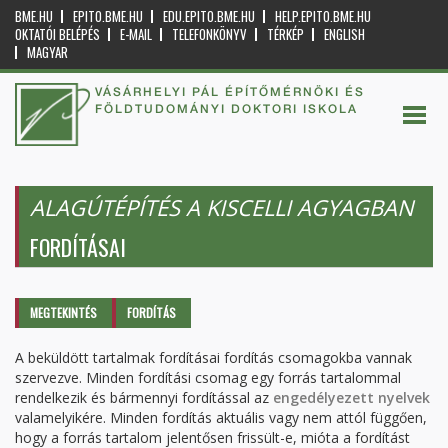
BME.HU
EPITO.BME.HU
EDU.EPITO.BME.HU
HELP.EPITO.BME.HU
OKTATÓI BELÉPÉS
E-MAIL
TELEFONKÖNYV
TÉRKÉP
ENGLISH
MAGYAR
VÁSÁRHELYI PÁL ÉPÍTŐMÉRNÖKI ÉS
FÖLDTUDOMÁNYI DOKTORI ISKOLA
ALAGÚTÉPÍTÉS A KISCELLI AGYAGBAN
FORDÍTÁSAI
Elsődleges fülek
MEGTEKINTÉS
FORDÍTÁS
(AKTÍV
FÜL)
A beküldött tartalmak fordításai fordítás csomagokba vannak
szervezve. Minden fordítási csomag egy forrás tartalommal
rendelkezik és bármennyi fordítással az
engedélyezett nyelvek
valamelyikére. Minden fordítás aktuális vagy nem attól függően,
hogy a forrás tartalom jelentősen frissült-e, mióta a fordítást