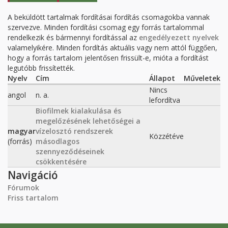
FÜL)
A beküldött tartalmak fordításai fordítás csomagokba vannak
szervezve. Minden fordítási csomag egy forrás tartalommal
rendelkezik és bármennyi fordítással az
engedélyezett nyelvek
valamelyikére. Minden fordítás aktuális vagy nem attól függően,
hogy a forrás tartalom jelentősen frissült-e, mióta a fordítást
legutóbb frissítették.
Nyelv
Cím
Állapot
Műveletek
Nincs
angol
n. a.
lefordítva
Biofilmek kialakulása és
megelőzésének lehetőségei a
magyar
vízelosztó rendszerek
Közzétéve
(forrás)
másodlagos
szennyeződéseinek
csökkentésére
Navigáció
Fórumok
Friss tartalom