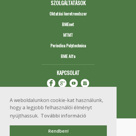
SZOLGÁLTATÁSOK
Oktatási keretrendszer
BMEnet
MTMT
Periodica Polytechnica
BME Alfa
KAPCSOLAT
A weboldalunkon cookie-kat használunk,
hogy a legjobb felhasználói élményt
nyújthassuk.
További információ
Impresszum
Copyright © 2020 BME Építőmérnöki Kar
Rendben!
1111 Budapest, Műegyetem rkp. 3.