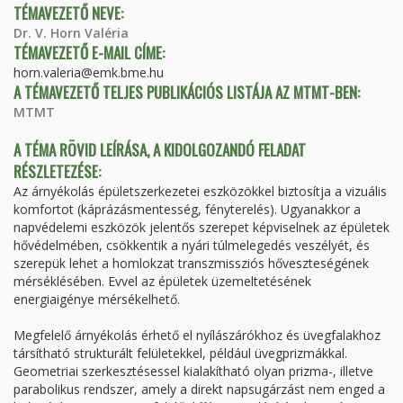
TÉMAVEZETŐ NEVE:
Dr. V. Horn Valéria
TÉMAVEZETŐ E-MAIL CÍME:
horn.valeria@emk.bme.hu
A TÉMAVEZETŐ TELJES PUBLIKÁCIÓS LISTÁJA AZ MTMT-BEN:
MTMT
A TÉMA RÖVID LEÍRÁSA, A KIDOLGOZANDÓ FELADAT
RÉSZLETEZÉSE:
Az árnyékolás épületszerkezetei eszközökkel biztosítja a vizuális
komfortot (káprázásmentesség, fényterelés). Ugyanakkor a
napvédelemi eszközök jelentős szerepet képviselnek az épületek
hővédelmében, csökkentik a nyári túlmelegedés veszélyét, és
szerepük lehet a homlokzat transzmissziós hőveszteségének
mérséklésében. Evvel az épületek üzemeltetésének
energiaigénye mérsékelhető.
Megfelelő árnyékolás érhető el nyílászárókhoz és üvegfalakhoz
társítható strukturált felületekkel, például üvegprizmákkal.
Geometriai szerkesztésessel kialakítható olyan prizma-, illetve
parabolikus rendszer, amely a direkt napsugárzást nem enged a