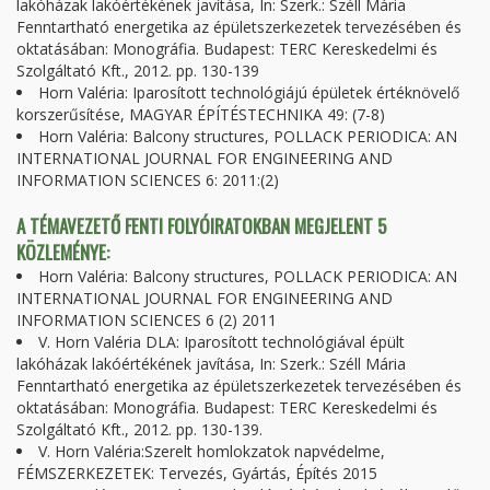
lakóházak lakóértékének javítása, In: Szerk.: Széll Mária
Fenntartható energetika az épületszerkezetek tervezésében és
oktatásában: Monográfia. Budapest: TERC Kereskedelmi és
Szolgáltató Kft., 2012. pp. 130-139
Horn Valéria: Iparosított technológiájú épületek értéknövelő
korszerűsítése, MAGYAR ÉPÍTÉSTECHNIKA 49: (7-8)
Horn Valéria: Balcony structures, POLLACK PERIODICA: AN
INTERNATIONAL JOURNAL FOR ENGINEERING AND
INFORMATION SCIENCES 6: 2011:(2)
A TÉMAVEZETŐ FENTI FOLYÓIRATOKBAN MEGJELENT 5
KÖZLEMÉNYE:
Horn Valéria: Balcony structures, POLLACK PERIODICA: AN
INTERNATIONAL JOURNAL FOR ENGINEERING AND
INFORMATION SCIENCES 6 (2) 2011
V. Horn Valéria DLA: Iparosított technológiával épült
lakóházak lakóértékének javítása, In: Szerk.: Széll Mária
Fenntartható energetika az épületszerkezetek tervezésében és
oktatásában: Monográfia. Budapest: TERC Kereskedelmi és
Szolgáltató Kft., 2012. pp. 130-139.
V. Horn Valéria:Szerelt homlokzatok napvédelme,
FÉMSZERKEZETEK: Tervezés, Gyártás, Építés 2015