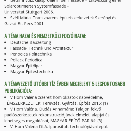
Bettina Volz: Glasprofile in der Fassade – Entwicklung einer
Solaroptimierten Systemfassade -
Universitat Stuttgart 2006.
Széll Mária: Transzparens épületszerkezetek Szerényi és
Gazsó Bt. Pecs 2001.
A TÉMA HAZAI ÉS NEMZETKÖZI FOLYÓIRATAI:
Deutsche Bauzeitung
Fassade- Technik und Architektur
Periodica Politechnika
Pollack Periodica
Magyar Építőipar
Magyar Építéstechnika
A TÉMAVEZETŐ UTÓBBI TÍZ ÉVBEN MEGJELENT 5 LEGFONTOSABB
PUBLIKÁCIÓJA:
V Horn Valéria :Szerelt homlokzatok napvédelme,
FÉMSZERKEZETEK: Terevzés, Gyártás, Építés 2015: (1)
V Horn Valéria, Dudás Annamária: Talajon fekvő
padlószerkezetek rekonstrukciójának elméleti alapjai és
lehetséges megoldásai, MAGYAR ÉPÍTŐIPAR 64: (5)
V. Horn Valéria DLA: Iparosított technológiával épült