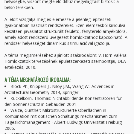
helyiségbe, viszont megfelelő diffúz megvilágítást biztosít a
belső terekben.
A jelölt vizsgálja meg és elemezze a jelenlegi építészeti
gyakorlatban használt rendszereket. Ezen elemzésből kiindulva
készítsen javaslatot strukturált felületű, fényterelő árnyékolóra,
amely adott rendszerű üvegezett homlokzathoz kapcsolható. A
rendszer helyességét dinamikus szimulációval igazolja.
A téma megismeréséhez ajánlott szakirodalom: V. Horn Valéria:
Homlokzatok tervezésének épületszerkezeti szempontjai, DLA
értekezés, 2010.
A TÉMA MEGHATÁROZÓ IRODALMA:
Block Ph.,Knippers J., Niloy J.M., Wang W.: Advences in
Architectural Geometry 2014, Springer
Kuckelkorn, Thomas: Nichtabbildende Konzentratoren für
den Sonnenschutz in Gebäuden 2001
Walze, Günther: Mikrostrukturierte Oberflachen in
Kombination mit optischen Schaltungs-mechanismen zum
Tageslichtmanagement - Albert-Ludwigs Universitat Freiburg
2005.