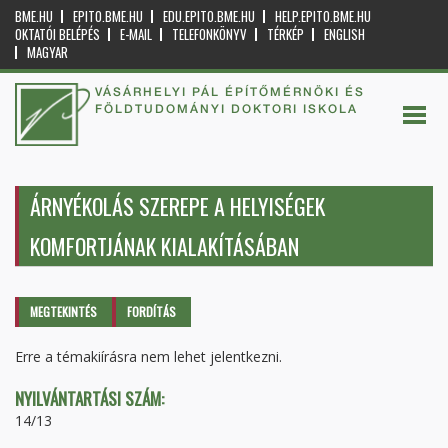
BME.HU
EPITO.BME.HU
EDU.EPITO.BME.HU
HELP.EPITO.BME.HU
OKTATÓI BELÉPÉS
E-MAIL
TELEFONKÖNYV
TÉRKÉP
ENGLISH
MAGYAR
VÁSÁRHELYI PÁL ÉPÍTŐMÉRNÖKI ÉS
FÖLDTUDOMÁNYI DOKTORI ISKOLA
ÁRNYÉKOLÁS SZEREPE A HELYISÉGEK
KOMFORTJÁNAK KIALAKÍTÁSÁBAN
Elsődleges fülek
MEGTEKINTÉS
(AKTÍV
FORDÍTÁS
FÜL)
Erre a témakiírásra nem lehet jelentkezni.
NYILVÁNTARTÁSI SZÁM:
14/13