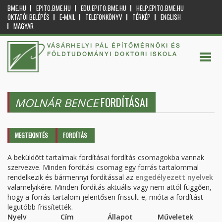
BME.HU
EPITO.BME.HU
EDU.EPITO.BME.HU
HELP.EPITO.BME.HU
OKTATÓI BELÉPÉS
E-MAIL
TELEFONKÖNYV
TÉRKÉP
ENGLISH
MAGYAR
VÁSÁRHELYI PÁL ÉPÍTŐMÉRNÖKI ÉS
FÖLDTUDOMÁNYI DOKTORI ISKOLA
FORDÍTÁSAI
MOLNÁR BENCE
Elsődleges fülek
MEGTEKINTÉS
FORDÍTÁS
(AKTÍV
FÜL)
A beküldött tartalmak fordításai fordítás csomagokba vannak
szervezve. Minden fordítási csomag egy forrás tartalommal
rendelkezik és bármennyi fordítással az
engedélyezett nyelvek
valamelyikére. Minden fordítás aktuális vagy nem attól függően,
hogy a forrás tartalom jelentősen frissült-e, mióta a fordítást
legutóbb frissítették.
Nyelv
Cím
Állapot
Műveletek