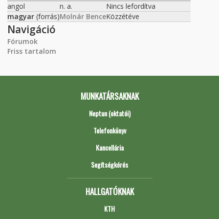
angol
n. a.
Nincs lefordítva
magyar
(forrás)
Molnár Bence
Közzétéve
Navigáció
Fórumok
Friss tartalom
MUNKATÁRSAKNAK
Neptun (oktatói)
Telefonkönyv
Kancellária
Segítségkérés
HALLGATÓKNAK
KTH