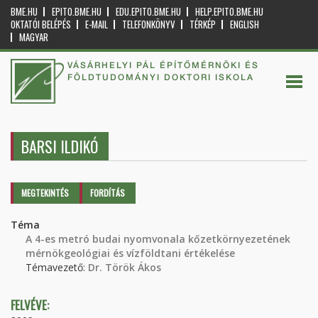
BME.HU
EPITO.BME.HU
EDU.EPITO.BME.HU
HELP.EPITO.BME.HU
OKTATÓI BELÉPÉS
E-MAIL
TELEFONKÖNYV
TÉRKÉP
ENGLISH
MAGYAR
VÁSÁRHELYI PÁL ÉPÍTŐMÉRNÖKI ÉS
FÖLDTUDOMÁNYI DOKTORI ISKOLA
BARSI ILDIKÓ
Elsődleges fülek
MEGTEKINTÉS
(AKTÍV
FORDÍTÁS
FÜL)
Téma
A 4-es metró budai nyomvonala kőzetkörnyezetének
mérnökgeológiai és vízföldtani értékelése
Témavezető:
Dr. Török Ákos
FELVÉVE: