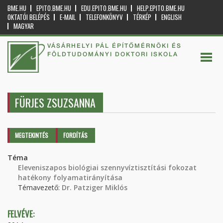
BME.HU
EPITO.BME.HU
EDU.EPITO.BME.HU
HELP.EPITO.BME.HU
OKTATÓI BELÉPÉS
E-MAIL
TELEFONKÖNYV
TÉRKÉP
ENGLISH
MAGYAR
VÁSÁRHELYI PÁL ÉPÍTŐMÉRNÖKI ÉS
FÖLDTUDOMÁNYI DOKTORI ISKOLA
FÜRJES ZSUZSANNA
Elsődleges fülek
MEGTEKINTÉS
(AKTÍV
FORDÍTÁS
FÜL)
Téma
Eleveniszapos biológiai szennyvíztisztítási fokozat
hatékony folyamatirányítása
Témavezető:
Dr. Patziger Miklós
FELVÉVE: