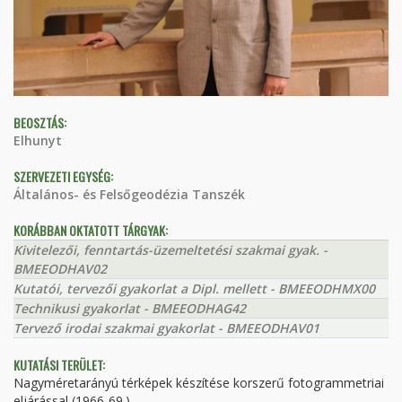
BEOSZTÁS:
Elhunyt
SZERVEZETI EGYSÉG:
Általános- és Felsőgeodézia Tanszék
KORÁBBAN OKTATOTT TÁRGYAK:
Kivitelezői, fenntartás-üzemeltetési szakmai gyak. -
BMEEODHAV02
Kutatói, tervezői gyakorlat a Dipl. mellett - BMEEODHMX00
Technikusi gyakorlat - BMEEODHAG42
Tervező irodai szakmai gyakorlat - BMEEODHAV01
KUTATÁSI TERÜLET:
Nagyméretarányú térképek készítése korszerű fotogrammetriai
eljárással (1966-69.)