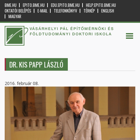
BME.HU
EPITO.BME.HU
EDU.EPITO.BME.HU
HELP.EPITO.BME.HU
OKTATÓI BELÉPÉS
E-MAIL
TELEFONKÖNYV
TÉRKÉP
ENGLISH
MAGYAR
VÁSÁRHELYI PÁL ÉPÍTŐMÉRNÖKI ÉS
FÖLDTUDOMÁNYI DOKTORI ISKOLA
DR. KIS PAPP LÁSZLÓ
2016. február 08.