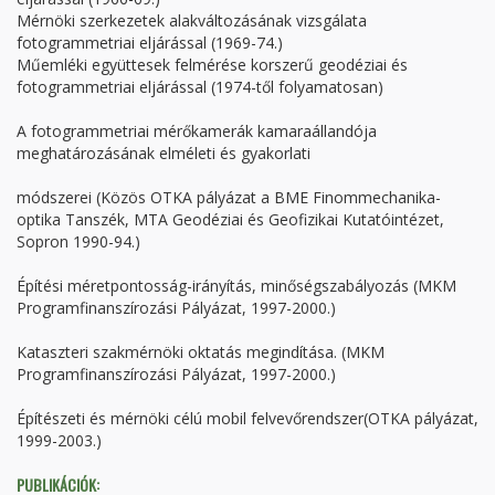
Mérnöki szerkezetek alakváltozásának vizsgálata
fotogrammetriai eljárással (1969-74.)
Műemléki együttesek felmérése korszerű geodéziai és
fotogrammetriai eljárással (1974-től folyamatosan)
A fotogrammetriai mérőkamerák kamaraállandója
meghatározásának elméleti és gyakorlati
módszerei (Közös OTKA pályázat a BME Finommechanika-
optika Tanszék, MTA Geodéziai és Geofizikai Kutatóintézet,
Sopron 1990-94.)
Építési méretpontosság-irányítás, minőségszabályozás (MKM
Programfinanszírozási Pályázat, 1997-2000.)
Kataszteri szakmérnöki oktatás megindítása. (MKM
Programfinanszírozási Pályázat, 1997-2000.)
Építészeti és mérnöki célú mobil felvevőrendszer(OTKA pályázat,
1999-2003.)
PUBLIKÁCIÓK: