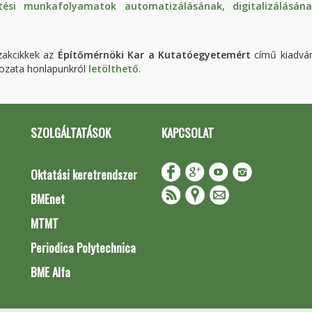
ési munkafolyamatok automatizálásának, digitalizálásán
zakcikkek az
Építőmérnöki Kar a Kutatóegyetemért
című kiadvá
tozata honlapunkról
letölthető
.
SZOLGÁLTATÁSOK
KAPCSOLAT
Oktatási keretrendszer
BMEnet
MTMT
Periodica Polytechnica
BME Alfa