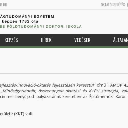
ME.HU
OKTATÓI BELÉPÉS
SÁGTUDOMÁNYI EGYETEM
k képzés 1782 óta
 ÉS FÖLDTUDOMÁNYI DOKTORI ISKOLA
KÉPZÉS
HÍREK
VÉDÉSEK
ÁLTALÁ
jlesztés-innováció-oktatás fejlesztésén keresztül
" című TÁMOP 4.2
 „
Minőségorientált, összehangolt oktatási és K+F+I stratégia, val
 címmel benyújtott pályázatának keretében az Építőmérnöki Karon 
rülete (KKT) volt: