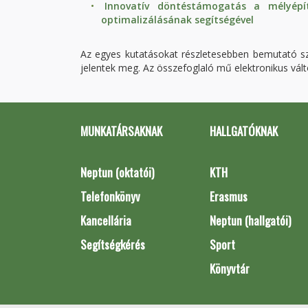
Innovatív döntéstámogatás a mélyépít
optimalizálásának segítségével
Az egyes kutatásokat részletesebben bemutató s
jelentek meg. Az összefoglaló mű elektronikus vál
MUNKATÁRSAKNAK
HALLGATÓKNAK
Neptun (oktatói)
KTH
Telefonkönyv
Erasmus
Kancellária
Neptun (hallgatói)
Segítségkérés
Sport
Könyvtár