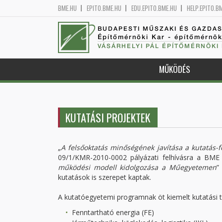
BME.HU
EPITO.BME.HU
EDU.EPITO.BME.HU
HELP.EPITO.B
BUDAPESTI MŰSZAKI ÉS GAZDA
Építőmérnöki Kar - építőmérnö
VÁSÁRHELYI PÁL ÉPÍTŐMÉRNÖKI
MŰKÖDÉS
KUTATÁSI PROJEKTEK
„
A felsőoktatás minőségének javítása a kutatás-fe
09/1/KMR-2010-0002 pályázati felhívásra a BME
működési modell kidolgozása a Műegyetemen
”
kutatások is szerepet kaptak.
A kutatóegyetemi programnak öt kiemelt kutatási te
Fenntartható energia (FE)