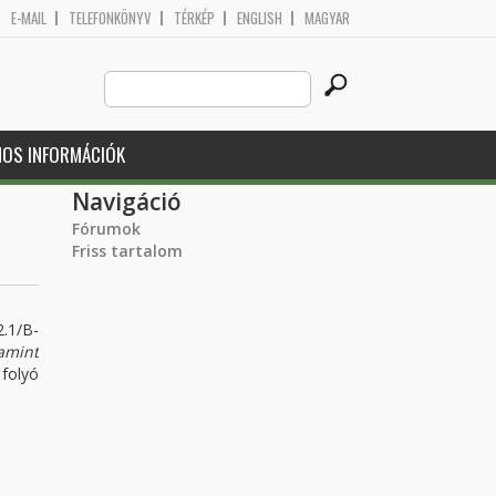
E-MAIL
TELEFONKÖNYV
TÉRKÉP
ENGLISH
MAGYAR
Search
Keresés űrlap
this
site
NOS INFORMÁCIÓK
Navigáció
Fórumok
Friss tartalom
.1/B-
amint
folyó