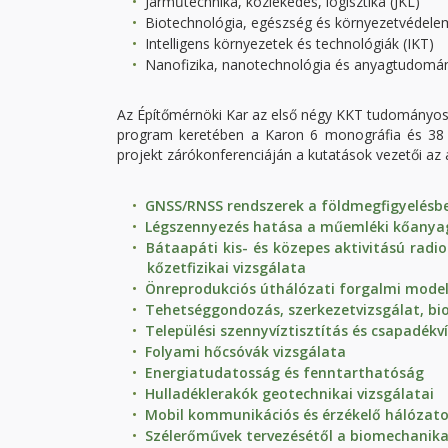
Járműtechnika, közlekedés, logisztika (JKL)
Biotechnológia, egészség és környezetvédele
Intelligens környezetek és technológiák (IKT)
Nanofizika, nanotechnológia és anyagtudomá
Az Építőmérnöki Kar az első négy KKT tudományos k
program keretében a Karon 6 monográfia és 38 pu
projekt zárókonferenciáján a kutatások vezetői az 
GNSS/RNSS rendszerek a földmegfigyelésb
Légszennyezés hatása a műemléki kőanya
Bátaapáti kis- és közepes aktivitású rad
kőzetfizikai vizsgálata
Önreprodukciós úthálózati forgalmi model
Tehetséggondozás, szerkezetvizsgálat, b
Települési szennyvíztisztítás és csapadék
Folyami hőcsóvák vizsgálata
Energiatudatosság és fenntarthatóság
Hulladéklerakók geotechnikai vizsgálatai
Mobil kommunikációs és érzékelő hálózat
Szélerőművek tervezésétől a biomechanika