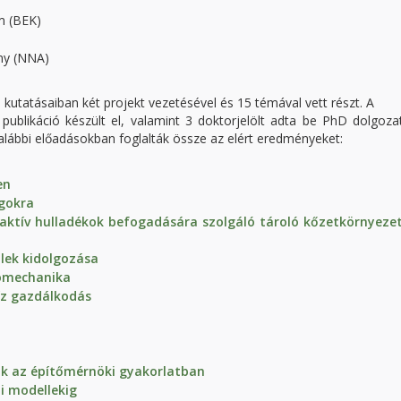
m (BEK)
ny (NNA)
utatásaiban két projekt vezetésével és 15 témával vett részt. A
blikáció készült el, valamint 3 doktorjelölt adta be PhD dolgozat
alábbi előadásokban foglalták össze az elért eredményeket:
en
gokra
ioaktív hulladékok befogadására szolgáló tároló kőzetkörnyeze
lek kidolgozása
iomechanika
víz gazdálkodás
ok az építőmérnöki gyakorlatban
i modellekig