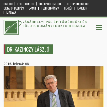
BME.HU
EPITO.BME.HU
EDU.EPITO.BME.HU
HELP.EPITO.BME.HU
OKTATÓI BELÉPÉS
E-MAIL
TELEFONKÖNYV
TÉRKÉP
ENGLISH
MAGYAR
VÁSÁRHELYI PÁL ÉPÍTŐMÉRNÖKI ÉS
FÖLDTUDOMÁNYI DOKTORI ISKOLA
DR. KAZINCZY LÁSZLÓ
2016. február 08.