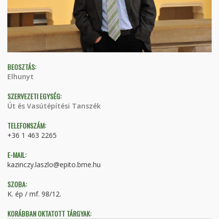
BEOSZTÁS:
Elhunyt
SZERVEZETI EGYSÉG:
Út és Vasútépítési Tanszék
TELEFONSZÁM:
+36 1 463 2265
E-MAIL:
kazinczy.laszlo@epito.bme.hu
SZOBA:
K. ép / mf. 98/12.
KORÁBBAN OKTATOTT TÁRGYAK: