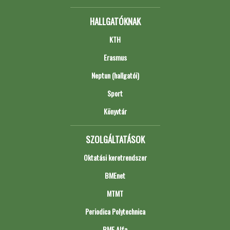
HALLGATÓKNAK
KTH
Erasmus
Neptun (hallgatói)
Sport
Könyvtár
SZOLGÁLTATÁSOK
Oktatási keretrendszer
BMEnet
MTMT
Periodica Polytechnica
BME Alfa