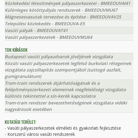
Közlekedési létesítmények pályaszerkezetei - BMEEOUVAI41
Különleges kötöttpályás rendszerek - BMEEOUVMU67
Mágnesesvasutak tervezése és építése - BMEEOUVAV25
Települési közlekedés - BMEEOUVA-E5
Vasúti pályák - BMEEOUVAT41
Vasúti pályaszerkezetek - BMEEOUVMU64
TDK KIÍRÁSOK
Budapesti vasúti pályaudvarok jövőjének vizsgálata
Közúti vasúti pályaszerkezetek legfelső burkolati rétegeinek
vizsgálata zajcsillapítás szempontjából (suttogó aszfalt,
gumigranulátum)
Tram-train rendszerek átjárhatóságának és a
felépítményszerkezeti elemeinek megfelelőségi vizsgálata
különös tekintettel a sín-kerék kapcsolatra
Tram-train rendszer bevezethetőségének vizsgálata vidéki
nagyvárosok esetében
KUTATÁSI TERÜLET:
- Vasúti pályaszerkezetek elméleti és gyakorlati fejlesztése
- Korszerű városi vasúti rendszerek